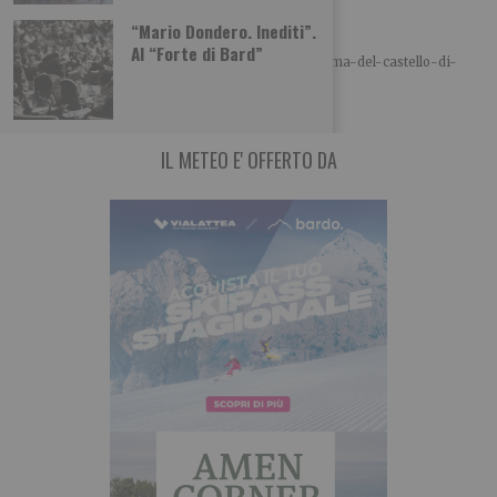
Il fantasma del castello di Agliè
“Mario Dondero. Inediti”.
A cura di Piemonteitalia.eu Leggi l’articolo:
Al “Forte di Bard”
https://www.piemonteitalia.eu/it/curiosita/il-fantasma-del-castello-di-
agliè Leggi qui le ultime notizie: IL TORINESE
IL METEO E' OFFERTO DA