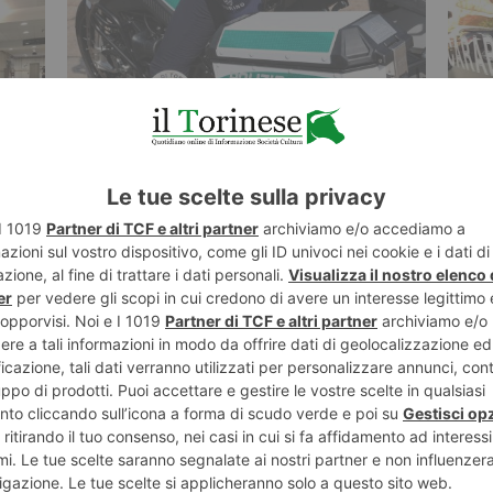
8 AGOSTO 2026
8 AGO
la
Sedici giorni senza riposo
Lite 
lungo
settimanale: multato autista di bus
grupp
turistico
grav
ST RECENTI