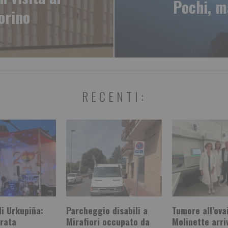
Pochi, m
orino
RECENTI:
i Urkupiña:
Parcheggio disabili a
Tumore all’ovai
arata
Mirafiori occupato da
Molinette arriv