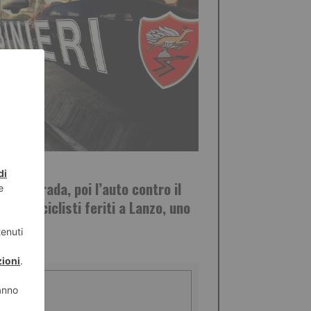
STO 2026
sulla strada, poi l’auto contro il
o: sei ciclisti feriti a Lanzo, uno
e