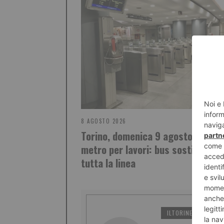
8 AGOSTO 2026
Torino, domenica 9 agosto stop al
metro per lavori: bus sostitutivi 
tutta la linea
ILTORINESE
PO