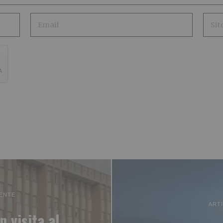
ENTE
ART
n visita al