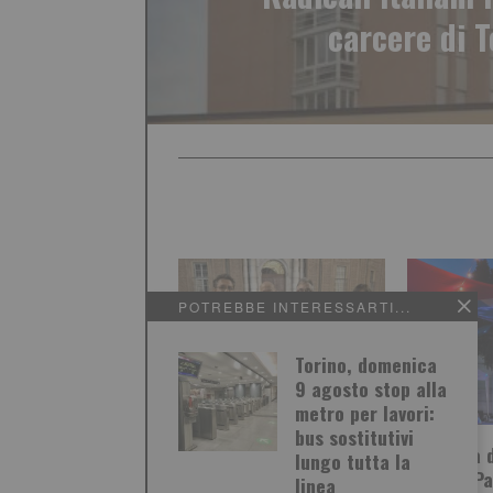
carcere di T
POTREBBE INTERESSARTI...
Torino, domenica
9 agosto stop alla
metro per lavori:
bus sostitutivi
A Torino il ricordo della
Madonna d
lungo tutta la
tragedia di Hiroshima e
Feste e P
linea