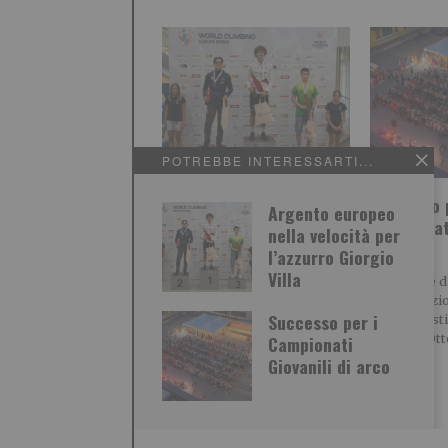
POTREBBE INTERESSARTI...
Argento europeo nella
Successo 
Argento europeo
velocità per l’azzurro
Campionati
nella velocità per
Giorgio Villa
arco
l’azzurro Giorgio
Villa
Nella tappa di World
8 giornate di
Climbing Europe Series e
68 delegazio
Successo per i
Youth Series Speed a St.
presenze st
Pölten 15 azzurri
azzurre Ott
Campionati
Giovanili di arco