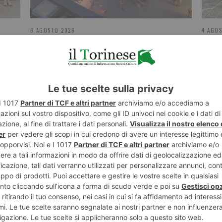
6 AGOSTO 2026
4 AGO
r
Successo per i Campionati Giovanili di
Piem
arco
sport
ST RECENTI