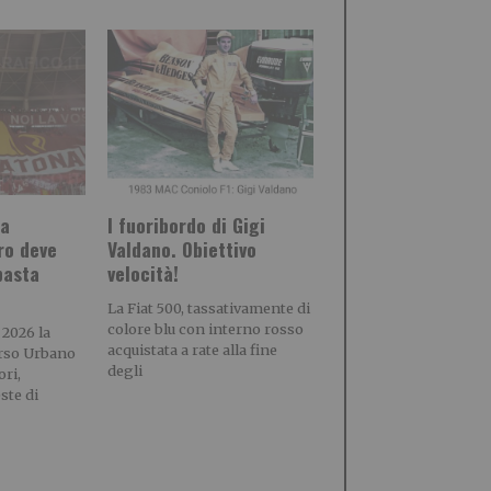
ta
l fuoribordo di Gigi
ro deve
Valdano. Obiettivo
basta
velocità!
La Fiat 500, tassativamente di
colore blu con interno rosso
 2026 la
acquistata a rate alla fine
erso Urbano
degli
ori,
este di