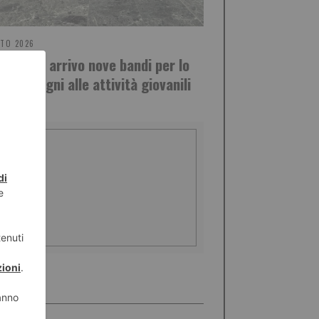
STO 2026
onte, in arrivo nove bandi per lo
: sostegni alle attività giovanili