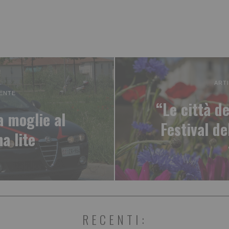
ART
ENTE
“Le città de
a moglie al
Festival d
a lite
RECENTI: