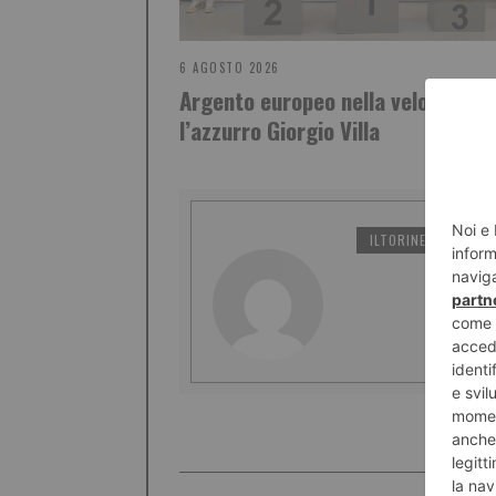
6 AGOSTO 2026
Argento europeo nella velocità pe
l’azzurro Giorgio Villa
ILTORINESE
PO