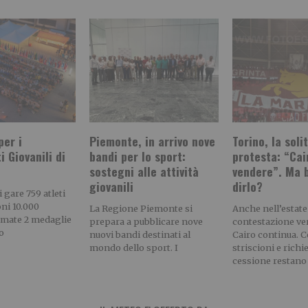
per i
Piemonte, in arrivo nove
Torino, la soli
 Giovanili di
bandi per lo sport:
protesta: “Cai
sostegni alle attività
vendere”. Ma 
giovanili
dirlo?
 gare 759 atleti
ni 10.000
La Regione Piemonte si
Anche nell’estate
imate 2 medaglie
prepara a pubblicare nove
contestazione v
o
nuovi bandi destinati al
Cairo continua. C
mondo dello sport. I
striscioni e richi
cessione restano