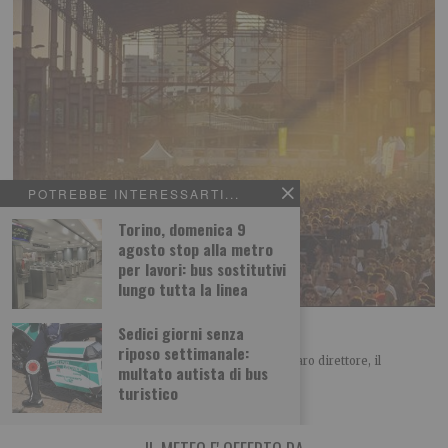
POTREBBE INTERESSARTI...
Torino, domenica 9
agosto stop alla metro
per lavori: bus sostitutivi
lungo tutta la linea
“No alla ‘privatizzazione’ del Parco Dora”
Sedici giorni senza
riposo settimanale:
LETTERA APERTA SUL KAPPA FUTURFESTIVAL Caro direttore, il
multato autista di bus
Comitato spontaneo Dora Spina Tre è un gruppo
turistico