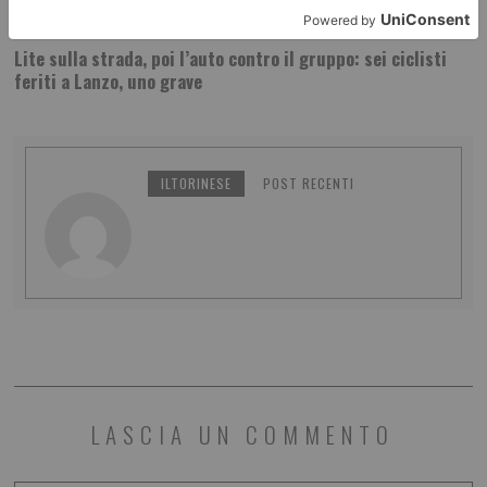
8 AGOSTO 2026
Lite sulla strada, poi l’auto contro il gruppo: sei ciclisti
feriti a Lanzo, uno grave
ILTORINESE
POST RECENTI
LASCIA UN COMMENTO