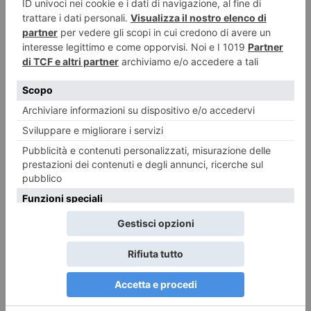
8 AGOSTO 2026
Sedici giorni senza riposo settimanale: multato autista di
bus turistico