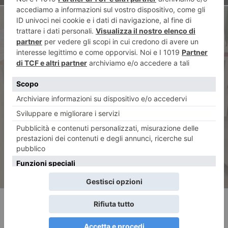
ARTICOLO SUCCESSIVO
Buon compleanno Istituto
Giolitti
RECENTI: