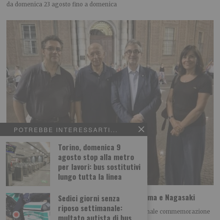
da domenica 23 agosto fino a domenica
POTREBBE INTERESSARTI...
Torino, domenica 9
agosto stop alla metro
per lavori: bus sostitutivi
lungo tutta la linea
A Torino il ricordo della tragedia di Hiroshima e Nagasaki
Sedici giorni senza
riposo settimanale:
Giovedì 6 agosto alle h 21.00 si è tenuta la tradizionale commemorazione
multato autista di bus
della tragedia di Hiroshima