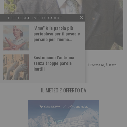
POTREBBE INTERESSARTI...
“Amo” è la parola più
pericolosa per il pesce e
persino per l’uomo…
De Marchi tra i 50 di Radio Cortina
Sosteniamo l’arte ma
senza troppe parole
Il giornalista Gianluigi De Marchi, collaboratore de Il Torinese, è stato
inutili
inserito nell’elenco dei 50 personaggi
IL METEO E' OFFERTO DA