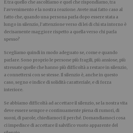
E tra quello che ascoltiamo e quel che rispondiamo, tra
l’avvenimento e la nostra reazione. Avete mai fatto caso al
fatto che, quando una persona parla dopo essere stata a
lungo in silenzio, l’attenzione verso di lei di chi sta intorno è
decisamente maggiore rispetto a quella verso chi parla
spesso?
Scegliamo quindi in modo adeguato se, come e quando
parlare. Sono proprio le persone più fragili, più ansiose, più
stressate quelle che hanno più difficoltà a restare in silenzio,
a connettersi con se stesse. Il silenzio è, anche in questo
caso, segno e indice di solidità caratteriale, e di forza
interiore.
Se abbiamo difficoltà ad accettare il silenzio, se la nostra vita
deve essere sempre e continuamente piena di rumori, di
suoni, di parole, chiediamoci il perché. Domandiamoci cosa
ci impedisce di accettare il salvifico vuoto apparente del
silenzio.