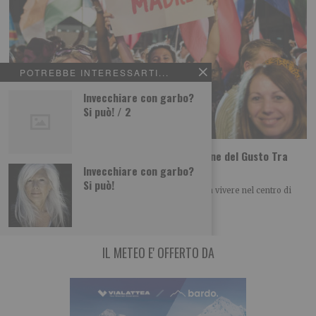
POTREBBE INTERESSARTI...
Invecchiare con garbo?
Si può! / 2
Tutti i gusti del mondo a Terra Madre Salone del Gusto Tra
poco più di un mese a Torino
Invecchiare con garbo?
Si può!
Una selezione di laboratori, degustazioni e cene da vivere nel centro di
Torino dal 24 al
IL METEO E' OFFERTO DA