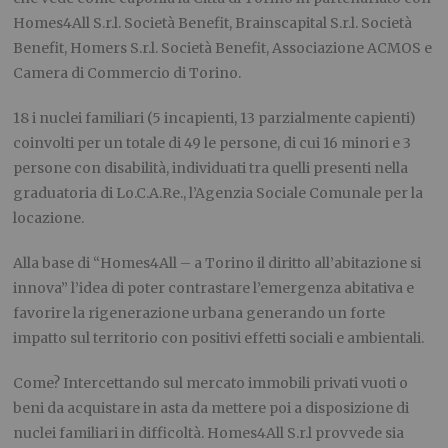
Homes4All S.r.l. Società Benefit, Brainscapital S.r.l. Società
Benefit, Homers S.r.l. Società Benefit, Associazione ACMOS e
Camera di Commercio di Torino.
18 i nuclei familiari (5 incapienti, 13 parzialmente capienti)
coinvolti per un totale di 49 le persone, di cui 16 minori e 3
persone con disabilità, individuati tra quelli presenti nella
graduatoria di Lo.C.A.Re., l’Agenzia Sociale Comunale per la
locazione.
Alla base di “Homes4All – a Torino il diritto all’abitazione si
innova” l’idea di poter contrastare l’emergenza abitativa e
favorire la rigenerazione urbana generando un forte
impatto sul territorio con positivi effetti sociali e ambientali.
Come? Intercettando sul mercato immobili privati vuoti o
beni da acquistare in asta da mettere poi a disposizione di
nuclei familiari in difficoltà. Homes4All S.r.l provvede sia