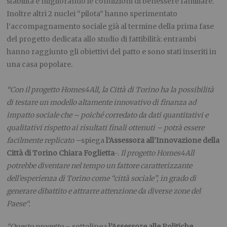
stabilità e migliorando le condizioni di benessere familiare.
Inoltre altri 2 nuclei “pilota” hanno sperimentato
l’accompagnamento sociale già al termine della prima fase
del progetto dedicata allo studio di fattibilità: entrambi
hanno raggiunto gli obiettivi del patto e sono stati inseriti in
una casa popolare.
“Con il progetto Homes4All, la Città di Torino ha la possibilità
di testare un modello altamente innovativo di finanza ad
impatto sociale che –
poiché corredato da dati quantitativi e
qualitativi rispetto ai risultati finali ottenuti – potrà essere
facilmente replicato –
spiega
l’Assessora all’Innovazione della
Città di Torino Chiara Foglietta
-.
Il progetto Homes4All
potrebbe diventare nel tempo un fattore caratterizzante
dell’esperienza di Torino come “città sociale”, in grado di
generare dibattito e attrarre attenzione da diverse zone del
Paese“.
“Questo progetto
– sottolinea
l’Assessore alle Politiche