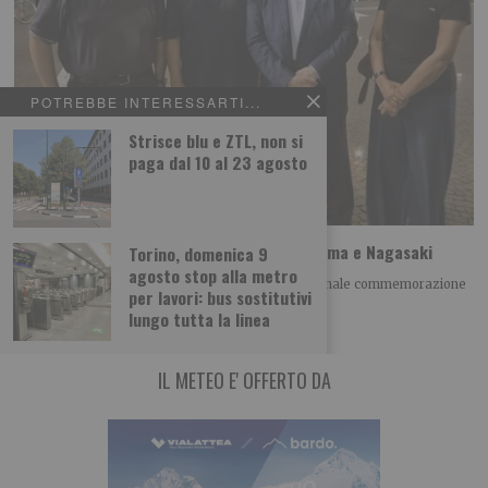
POTREBBE INTERESSARTI...
Strisce blu e ZTL, non si
paga dal 10 al 23 agosto
A Torino il ricordo della tragedia di Hiroshima e Nagasaki
Torino, domenica 9
agosto stop alla metro
Giovedì 6 agosto alle h 21.00 si è tenuta la tradizionale commemorazione
per lavori: bus sostitutivi
della tragedia di Hiroshima
lungo tutta la linea
IL METEO E' OFFERTO DA