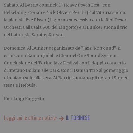
Sabato.
Al Barrio comincia l” Heavy Psych Fest” con
Belzebong, Conan e Nick Oliveri. Per il TJF al Vittoria suona
la pianista Eve Risser ( il giorno successivo con la Red Desert
Orchestra alla sala 500 del Lingotto) e al Bunker suona il trio
del batterista Sarathy Korwar.
Domenica.
Al Bunker organizzato da “Jazz :Re :Found”, si
esibiscono Ramon Judah e Channel One Sound System.
Conclusione del Torino Jazz Festival
con il doppio concerto
di Stefano Bollani alle OGR. Con il Danish Trio al pomeriggio
e in piano solo alla sera. Al Barrio suonano gli ucraini Stoned
Jesus e i Nebula .
P
ier Luigi Fuggetta
Leggi qui le ultime notizie:
IL TORINESE