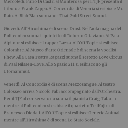
Mercoledì.
Furio Di Castri al Monterosa per il TJF presenta il
tributo a Frank Zappa. Al Concordia di Venaria si esibisce Mr.
Rain. Al Blah Blah suonano i That Gold Street Sound.
Giovedì.
All’Hiroshima è di scena Drast. Nell’aula magna del
Politecnico suona il quintetto di Roberto Ottaviano. Al Pala
Alpitour si esibisce il rapper Lazza. All’Off Topic si esibisce
Colombre. Al Museo d’arte Orientale è di scena la vocalist
Phew. Alla Casa Teatro Ragazzi suona il sestetto Love Circus
di Paal Nilssen-Love. Allo Spazio 211 si esibiscono gli
Ufomammut.
Venerdì.
Al Concordia è di scena Mezzosangue. Al teatro
Colosseo arriva Niccolò Fabi accompagnato dall’Orchestra.
Per il TJF al conservatorio suona il pianista Craig Taborn
mentre al Politecnico
si esibisce il quartetto TellKujira di
Francesco Diodati. All’Off Topic si esibisce Generic Animal
mentre all’Hiroshima è di scena Lo Stato Sociale.