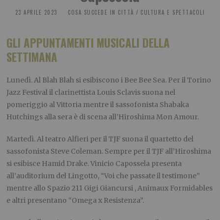
23 APRILE 2023
COSA SUCCEDE IN CITTÀ
/
CULTURA E SPETTACOLI
GLI APPUNTAMENTI MUSICALI DELLA
SETTIMANA
Lunedì.
Al Blah Blah si esibiscono i Bee Bee Sea. Per il Torino
Jazz Festival il clarinettista Louis Sclavis suona nel
pomeriggio al Vittoria mentre il sassofonista Shabaka
Hutchings alla sera è di scena all’Hiroshima Mon Amour.
Martedì.
Al teatro Alfieri per il TJF suona il quartetto del
sassofonista Steve Coleman. Sempre per il TJF all’Hiroshima
si esibisce Hamid Drake. Vinicio Capossela presenta
all’auditorium del Lingotto, “Voi che passate il testimone”
mentre allo Spazio 211 Gigi Giancursi , Animaux Formidables
e altri presentano “Omega x Resistenza”.