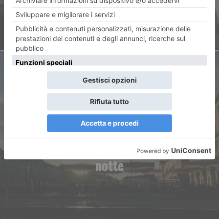
ARTICOLO SUCCESSIVO
Movida torinese, 56 mila euro
di multe ai locali in una sola
notte