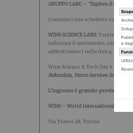
GRUPPO LARC
–
“Esplora il corpo u
Costruisci uno scheletro con tutte 
WINS SCIENCE LABS:
Tantissimi lab
influenza il movimento, come il ghi
addentriamoci nella fisica, nella ch
Wins Science & Tech Day è realizza
Rekordata, Venco Services
Srl,
Vincen
L’ingresso è gratuito previa prenot
WINS – World International School
Via Traves 28, Torino