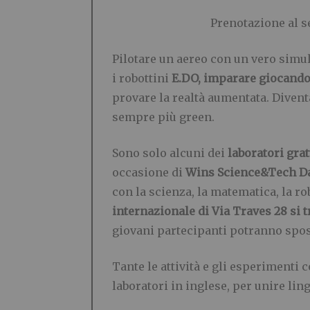
Prenotazione al s
Pilotare un aereo con un vero simula
i robottini
E.DO,
imparare giocando
provare la realtà aumentata. Divent
sempre più green.
Sono solo alcuni dei
laboratori grat
occasione di
Wins Science&Tech D
con la scienza, la matematica, la robo
internazionale di Via Traves 28 si 
giovani partecipanti potranno spos
Tante le attività e gli esperimenti
laboratori in inglese, per unire l