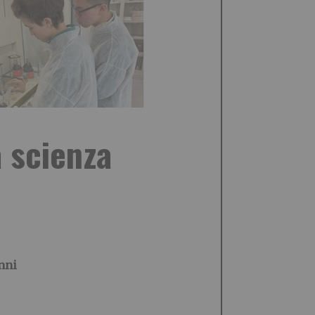
a scienza
anni