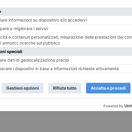
mano!”
le sue ossa e impara a riconoscere gli organi.
oratori tenuti dagli insegnanti internazionali di WINS
accio interagisce con altre sostanze, come scandagliar
imica e nella biologia…e molto altro!
to in collaborazione con:
Aeroclub Torino, BRICKS 4 KID
zo Solano Fotografo
, YGA ITALY
.
azione al seguente link:
https://blog.worldinternationa
 of Torino