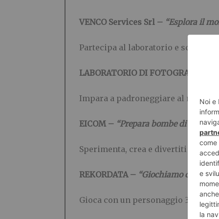
VENCO Services Srl –
“Esplora il mo
Partecipa al laboratorio e scopri di
LABORATORIO DI FOTOGRAFIA – “
Impara a padroneggiare al meglio l
EICOM
–
“Prepara bombe di semi, sa
Sperimenta, crea e divertiti scopre
REKORDATA
–
“Giochiamo con la re
Gioca con un personaggio 3D da te c