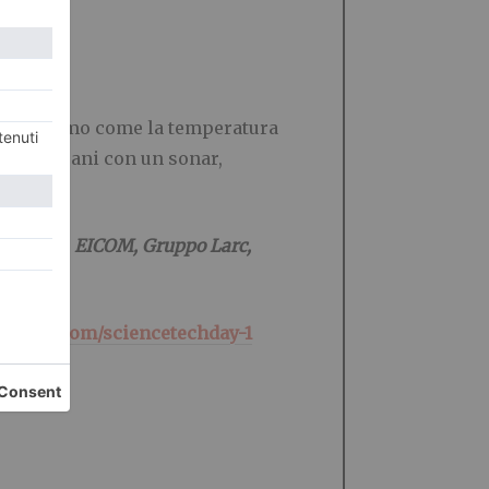
: scopriamo come la temperatura
e gli oceani con un sonar,
Z
®,
E.Do
,
EICOM,
Gruppo Larc,
lschool.com/sciencetechday-1