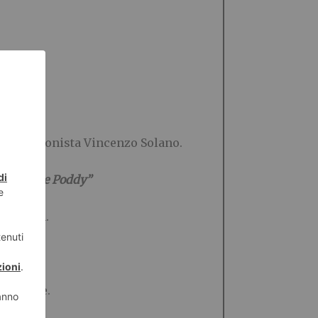
 professionista Vincenzo Solano.
a mascotte Poddy”
iù green.
costante.