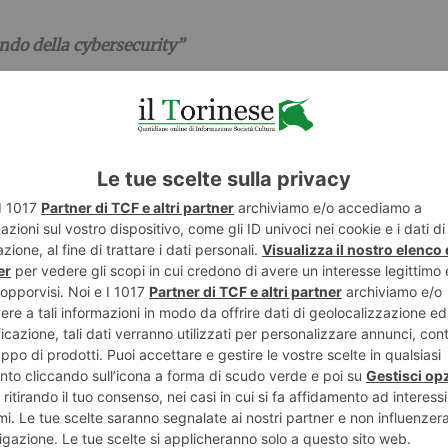
ndo della cybersecurity”
 più sulla sicurezza informatica!
Ti svelo qualche trucco per le tue fotografie!”
a macchina fotografica grazie ai consigli del fotografo
le aromatizzato e impara come risparmiare energia con l
ndo la natura e tutte le forme di energia per un mondo p
altà aumentata!”
reato e proietta oggetti 3D muovendoti nello spazio cir