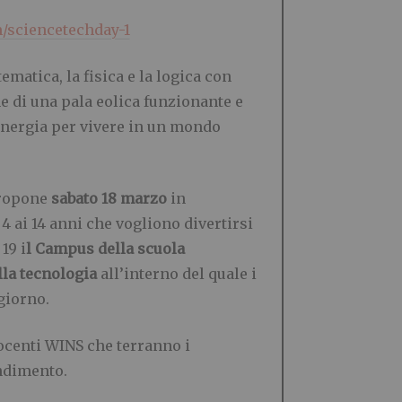
m/sciencetechday-1
matica, la fisica e la logica con
 di una pala eolica funzionante e
 energia per vivere in un mondo
propone
sabato 18 marzo
in
 4 ai 14 anni che vogliono divertirsi
19 i
l Campus della scuola
la tecnologia
all’interno del quale i
giorno.
docenti WINS che terranno i
endimento.