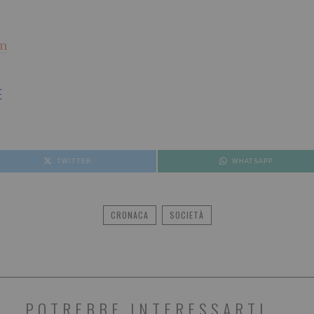
om
E
TWITTER
WHATSAPP
CRONACA
SOCIETÀ
POTREBBE INTERESSARTI...