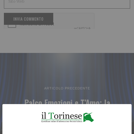
ARTICOLO PRECEDENTE
Palco Emozioni e T’Amo: la
nuova stagione del Teatro
Luciano Pavarotti a Leini’