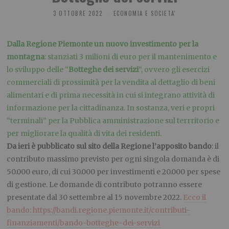
3 OTTOBRE 2022
ECONOMIA E SOCIETA'
Dalla Regione Piemonte un nuovo investimento per la
montagna
: stanziati 3 milioni di euro per il mantenimento e
lo sviluppo delle “
Botteghe dei servizi
“, ovvero gli esercizi
commerciali di prossimità per la vendita al dettaglio di beni
alimentari e di prima necessità in cui si integrano attività di
informazione per la cittadinanza. In sostanza, veri e propri
“terminali” per la Pubblica amministrazione sul terrritorio e
per migliorare la qualità di vita dei residenti.
Da ieri è pubblicato sul sito della Regione l’apposito bando
: il
contributo massimo previsto per ogni singola domanda è di
50.000 euro, di cui 30.000 per investimenti e 20.000 per spese
di gestione. Le domande di contributo potranno essere
presentate dal 30 settembre al 15 novembre 2022.
Ecco il
bando: https://bandi.regione.piemonte.it/contributi-
finanziamenti/bando-botteghe-dei-servizi