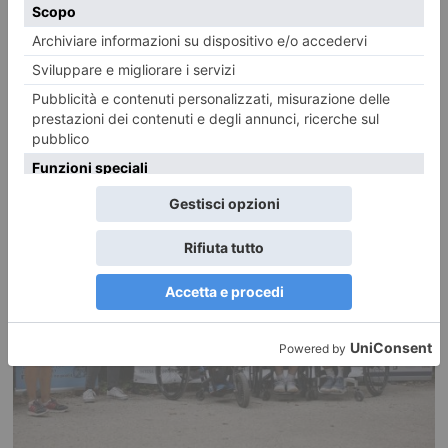
Via Roma ritrova la sua luce: termina il restauro dei lampioni
storici
Insieme a via Roma, sono pronti a tornare a splendere anche gli storici
lampioni “Piacentini”.