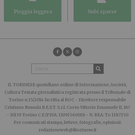
pioggia leggera
nubi sparse
IL TORINESE
quotidiano online di Informazione, Società,
Cultura Testata giornalistica registrata presso il Tribunale di
Torino n.15/2014 Iscritta al ROC - Direttore responsabile
Cristiano Bussola B.E.S.T. S.r.l. Corso Vittorio Emanuele II, 167
- 10139 Torino C.F./P.IVA: 11091560018 - N. REA: To 1187150
Per comunicati stampa, lettere, fotografie, opinioni:
redazioneweb@iltorinese.it