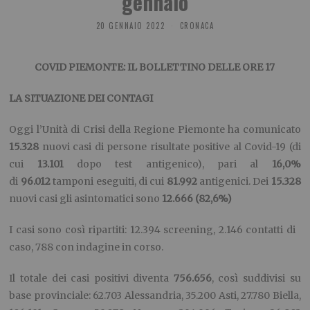
gennaio
20 GENNAIO 2022
CRONACA
COVID PIEMONTE: IL BOLLETTINO DELLE ORE 17
LA SITUAZIONE DEI CONTAGI
Oggi l’Unità di Crisi della Regione Piemonte ha comunicato
15.
328
nuovi casi di persone risultate positive al Covid-19 (di
cui
13.
101
dopo test antigenico), pari al
16,
0
%
di
9
6.012
tamponi eseguiti, di cui
8
1.992
antigenici. Dei
15.
328
nuovi casi gli asintomatici sono
12.
666
(82,
6
%)
I casi sono così ripartiti: 12.394 screening, 2.146 contatti di
caso, 788 con indagine in corso.
Il totale dei casi positivi diventa
7
56.656
, così suddivisi su
base provinciale: 62.703 Alessandria, 35.200 Asti, 27.780 Biella,