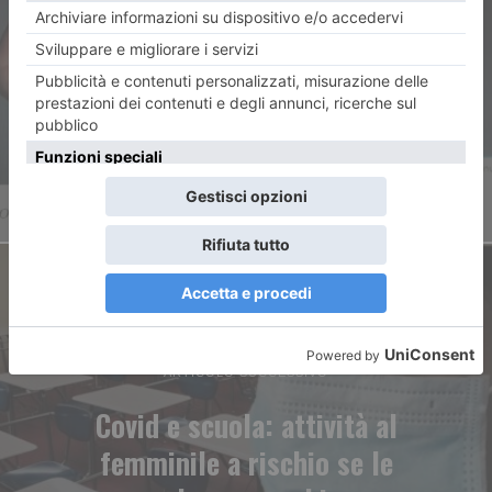
Avvocate glamour su
Instagram, il dibattito
continua
ARTICOLO SUCCESSIVO
Covid e scuola: attività al
femminile a rischio se le