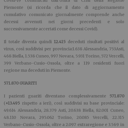
Covid-19 comunicati dall’Unità di Crisi della Regione
Piemonte (si ricorda che il dato di aggiornamento
cumulativo comunicato giornalmente comprende anche
decessi avvenuti nei giorni precedenti e solo
successivamente accertati come decessi Covid).
Il totale diventa quindi
12.
415
deceduti risultati positivi al
virus, così suddivisi per provincia:1.638 Alessandria, 753Asti,
468 Biella, 1.538 Cuneo, 997 Novara, 5.931 Torino, 572 Vercelli,
399 Verbano-Cusio-Ossola, oltre a 119 residenti fuori
regione ma deceduti in Piemonte.
5
71.870
GUARITI
I pazienti guariti diventano complessivamente
5
71.870
(
+
1
3.495
rispetto a ieri), così suddivisi su base provinciale:
49.614 Alessandria, 28.379 Asti, 20.638 Biella, 82.001 Cuneo,
48.110 Novara, 295.062 Torino, 20.085 Vercelli, 22.315
Verbano-Cusio-Ossola, oltre a 2.097 extraregione e 3.569 in