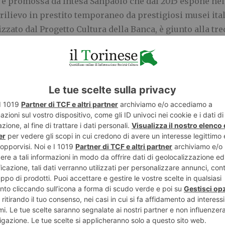
 e promossa da Intesa Sanpaolo che dal 2015 espone nei s
 rilievo in prestito temporaneo da prestigiosi musei ital
lizzato dal Progetto Cultura della Banca, è giunto alla tr
Edizioni Gallerie d’Italia | Skira con testi di Neville Ro