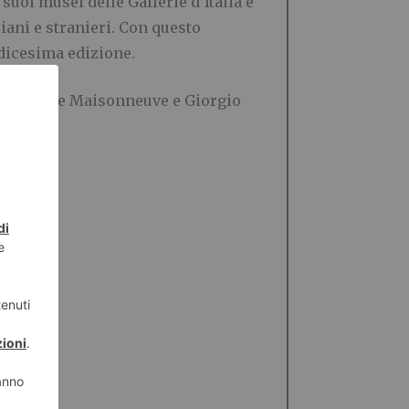
uoi musei delle Gallerie d’Italia e
iani e stranieri. Con questo
edicesima edizione.
wley, Cécile Maisonneuve e Giorgio