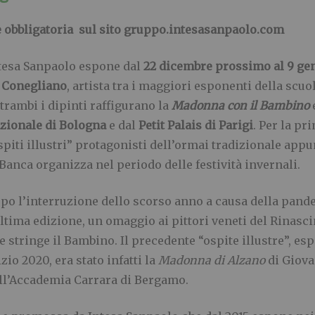
e obbligatoria sul sito gruppo.intesasanpaolo.com
tesa Sanpaolo espone dal
22 dicembre prossimo al 9 ge
 Conegliano
, artista tra i maggiori esponenti della scuo
trambi i dipinti raffigurano la
Madonna con il Bambino
zionale di Bologna
e dal
Petit Palais di Parigi
. Per la p
spiti illustri” protagonisti dell’ormai tradizionale ap
 Banca organizza nel periodo delle festività invernali.
po l’interruzione dello scorso anno a causa della pand
ultima edizione, un omaggio ai pittori veneti del Rinasci
e stringe il Bambino. Il precedente “ospite illustre”, esp
izio 2020, era stato infatti la
Madonna di Alzano
di Giovan
ll’Accademia Carrara di Bergamo.