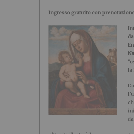
Ingresso gratuito con prenotazion
In
da
En
Na
“o
la
Do
l’
ch
in
da