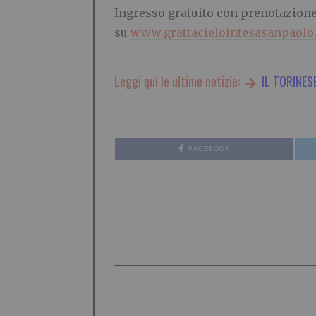
Ingresso gratuito
con prenotazione 
su
www.grattacielointesasanpaol
Leggi qui le ultime notizie:
IL TORINES
FACEBOOK