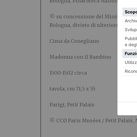
Bologna, Pinacoteca Nazionale
© su concessione del Ministero del
Bologna, divieto di ulteriore ripr
Cima da Conegliano
Madonna con il Bambino
1500-1502 circa
tavola, cm 71,5 x 55
Parigi, Petit Palais
© CCØ Paris Musées / Petit Palais, 