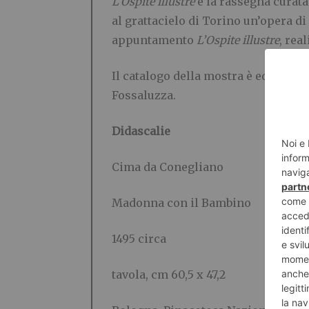
L’Ospite illustre
è la rassegna curata
al grattacielo di Torino un’opera di
appuntamento
L’Ospite illustre
, rea
Il catalogo della mostra è edito da 
Fossaluzza.
Didascalie
Cima da Conegliano
Madonna con il Bambino
1495 circa
tavola, cm 60,5 x 47,2