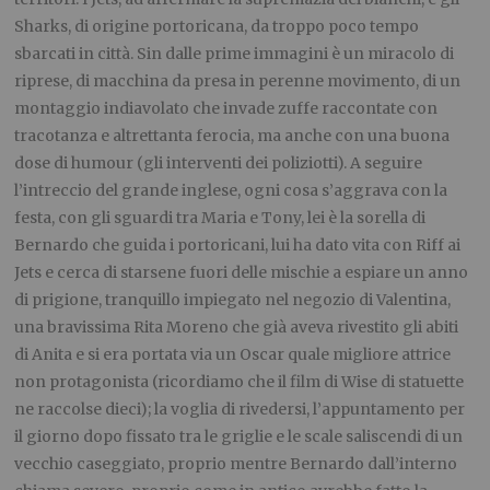
Sharks, di origine portoricana, da troppo poco tempo
sbarcati in città. Sin dalle prime immagini è un miracolo di
riprese, di macchina da presa in perenne movimento, di un
montaggio indiavolato che invade zuffe raccontate con
tracotanza e altrettanta ferocia, ma anche con una buona
dose di humour (gli interventi dei poliziotti). A seguire
l’intreccio del grande inglese, ogni cosa s’aggrava con la
festa, con gli sguardi tra Maria e Tony, lei è la sorella di
Bernardo che guida i portoricani, lui ha dato vita con Riff ai
Jets e cerca di starsene fuori delle mischie a espiare un anno
di prigione, tranquillo impiegato nel negozio di Valentina,
una bravissima Rita Moreno che già aveva rivestito gli abiti
di Anita e si era portata via un Oscar quale migliore attrice
non protagonista (ricordiamo che il film di Wise di statuette
ne raccolse dieci); la voglia di rivedersi, l’appuntamento per
il giorno dopo fissato tra le griglie e le scale saliscendi di un
vecchio caseggiato, proprio mentre Bernardo dall’interno