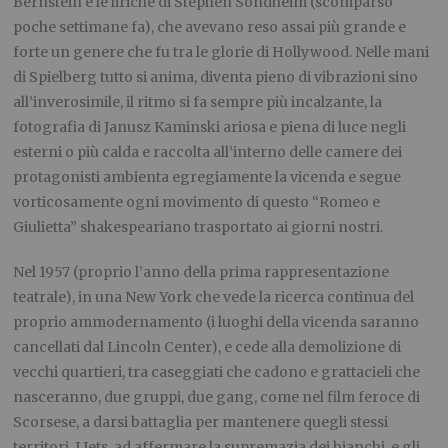
Bernstein e le liriche di Stephen Sondheim (scomparso
poche settimane fa), che avevano reso assai più grande e
forte un genere che fu tra le glorie di Hollywood. Nelle mani
di Spielberg tutto si anima, diventa pieno di vibrazioni sino
all’inverosimile, il ritmo si fa sempre più incalzante, la
fotografia di Janusz Kaminski ariosa e piena di luce negli
esterni o più calda e raccolta all’interno delle camere dei
protagonisti ambienta egregiamente la vicenda e segue
vorticosamente ogni movimento di questo “Romeo e
Giulietta” shakespeariano trasportato ai giorni nostri.
Nel 1957 (proprio l’anno della prima rappresentazione
teatrale), in una New York che vede la ricerca continua del
proprio ammodernamento (i luoghi della vicenda saranno
cancellati dal Lincoln Center), e cede alla demolizione di
vecchi quartieri, tra caseggiati che cadono e grattacieli che
nasceranno, due gruppi, due gang, come nel film feroce di
Scorsese, a darsi battaglia per mantenere quegli stessi
territori. I Jets, ad affermare la supremazia dei bianchi, e gli