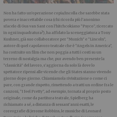
Non ha fatto un’operazione copia/incolla che sarebbe stata
povera e inaccettabile cosa (chi ricorda più l’anonimo
sfacelo di Gus van Sant con l’hitchcokiano “Psyco”, ricercato
in ogni inquadratura?), ha affidato la sceneggiatura a Tony
Kushner, già suo collaboratore per “Munich” e “Lincoln”,
autore di quel capolavoro teatrale che è “Angels in America”,
ha costruito un film che non poggia a tutti i costi su un
terreno di nostalgia ma che, pur avendo ben presente la
“classicità” del lavoro, s’aggiorna da solo là dove lo
spettatore ripensi alle vicende che gli States stanno vivendo
giorno dopo giorno. Chiamiamola rivisitazione o come ci
pare, con grande rispetto, rimettendo a tratti un ordine fra le
canzoni, “I feel Pretty”, ad esempio, tornata al proprio posto
originale, come da partitura teatrale, Spielberg ha
richiamato a sé, a distanza di sessant’anni esatti, le
coreografie di Jerome Robbins, le musiche di Leonard