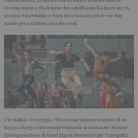
chiama severo, proprio come in antico avrebbe fatto la
vecchia nutrice. Ma le lame dei coltelli sono lì a luccicare, lo
scontro è inevitabile e Tony deve tornare per le vecchie
strade per un’ultima resa dei conti.
C’è vitalità, c’è energia, c’è la consacrazione irruente di un
sogno a lungo e inconsapevolmente accarezzato. Mentre
l’interpretazione di Ansel Elgort (Romeo) è più “tranquilla”