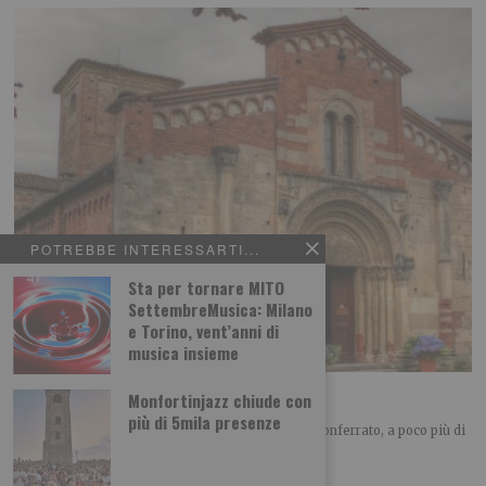
POTREBBE INTERESSARTI...
Sta per tornare MITO
SettembreMusica: Milano
e Torino, vent’anni di
musica insieme
L’abbazia di Santa Fede
Monfortinjazz chiude con
più di 5mila presenze
A cura di Piemonteitalia.eu Posta nel cuore del Monferrato, a poco più di
un chilometro