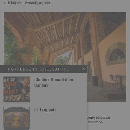
vitivinicolo piemontese, non
POTREBBE INTERESSARTI...
Chi dice Donald dice
Danno?
Agriturismi, estate top in Piemonte
La trappola
Agosto traina la stagione, settembre molto promettente Morandi
(Agriturist Piemonte): “Il turismo rurale continua a crescere.