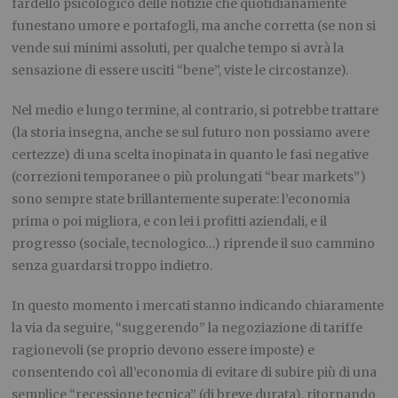
fardello psicologico delle notizie che quotidianamente
funestano umore e portafogli, ma anche corretta (se non si
vende sui minimi assoluti, per qualche tempo si avrà la
sensazione di essere usciti “bene”, viste le circostanze).
Nel medio e lungo termine, al contrario, si potrebbe trattare
(la storia insegna, anche se sul futuro non possiamo avere
certezze) di una scelta inopinata in quanto le fasi negative
(correzioni temporanee o più prolungati “bear markets”)
sono sempre state brillantemente superate: l’economia
prima o poi migliora, e con lei i profitti aziendali, e il
progresso (sociale, tecnologico…) riprende il suo cammino
senza guardarsi troppo indietro.
In questo momento i mercati stanno indicando chiaramente
la via da seguire, “suggerendo” la negoziazione di tariffe
ragionevoli (se proprio devono essere imposte) e
consentendo coì all’economia di evitare di subire più di una
semplice “recessione tecnica” (di breve durata), ritornando