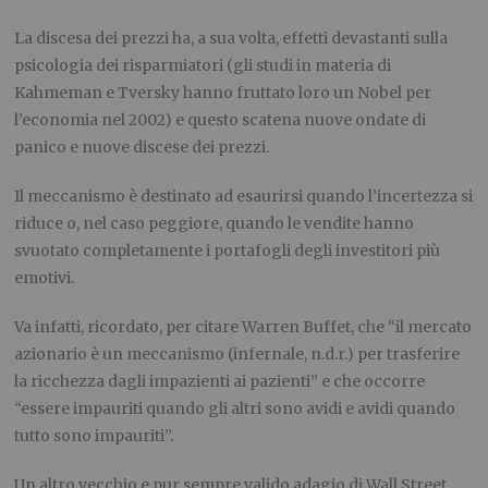
La discesa dei prezzi ha, a sua volta, effetti devastanti sulla
psicologia dei risparmiatori (gli studi in materia di
Kahmeman e Tversky hanno fruttato loro un Nobel per
l’economia nel 2002) e questo scatena nuove ondate di
panico e nuove discese dei prezzi.
Il meccanismo è destinato ad esaurirsi quando l’incertezza si
riduce o, nel caso peggiore, quando le vendite hanno
svuotato completamente i portafogli degli investitori più
emotivi.
Va infatti, ricordato, per citare Warren Buffet, che “il mercato
azionario è un meccanismo (infernale, n.d.r.) per trasferire
la ricchezza dagli impazienti ai pazienti” e che occorre
“essere impauriti quando gli altri sono avidi e avidi quando
tutto sono impauriti”.
Un altro vecchio e pur sempre valido adagio di Wall Street