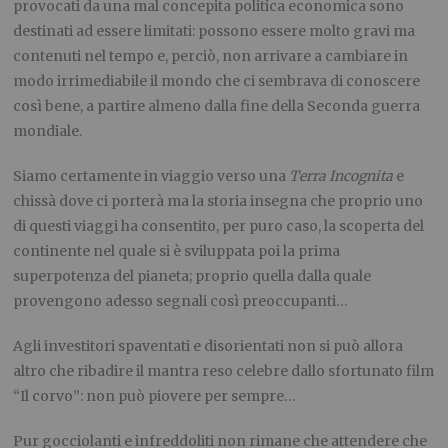
provocati da una mal concepita politica economica sono
destinati ad essere limitati: possono essere molto gravi ma
contenuti nel tempo e, perciò, non arrivare a cambiare in
modo irrimediabile il mondo che ci sembrava di conoscere
così bene, a partire almeno dalla fine della Seconda guerra
mondiale.
Siamo certamente in viaggio verso una
Terra Incognita
e
chissà dove ci porterà ma la storia insegna che proprio uno
di questi viaggi ha consentito, per puro caso, la scoperta del
continente nel quale si è sviluppata poi la prima
superpotenza del pianeta; proprio quella dalla quale
provengono adesso segnali così preoccupanti…
Agli investitori spaventati e disorientati non si può allora
altro che ribadire il mantra reso celebre dallo sfortunato film
“Il corvo”: non può piovere per sempre…
Pur gocciolanti e infreddoliti non rimane che attendere che