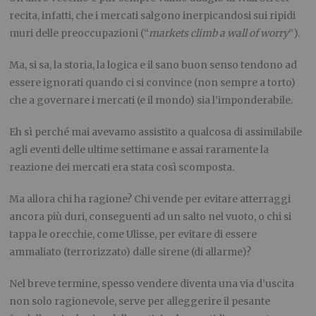
recita, infatti, che i mercati salgono inerpicandosi sui ripidi
muri delle preoccupazioni (“
markets climb a wall of worry
”).
Ma, si sa, la storia, la logica e il sano buon senso tendono ad
essere ignorati quando ci si convince (non sempre a torto)
che a governare i mercati (e il mondo) sia l’imponderabile.
Eh sì perché mai avevamo assistito a qualcosa di assimilabile
agli eventi delle ultime settimane e assai raramente la
reazione dei mercati era stata così scomposta.
Ma allora chi ha ragione? Chi vende per evitare atterraggi
ancora più duri, conseguenti ad un salto nel vuoto, o chi si
tappa le orecchie, come Ulisse, per evitare di essere
ammaliato (terrorizzato) dalle sirene (di allarme)?
Nel breve termine, spesso vendere diventa una via d’uscita
non solo ragionevole, serve per alleggerire il pesante