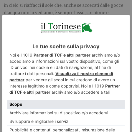
in cielo si riaffacci il sole che, anche se accecati dalle gocce
d’acqua non lo vediamo, è sempre lassù, sornione e
sorridente, dietro le nuvole, pronto a tornare a risplendere.
La versione originale, in lingua inglese, di questo articolo è
stata pubblicata al seguente
indirizzo:
https://en.irefeurope.org/publications/online-
articles/article/terra-incognita/
dall’Institute for Research in
Economic and Fiscal Issues (IREF)
Leggi qui le ultime notizie:
IL TORINESE