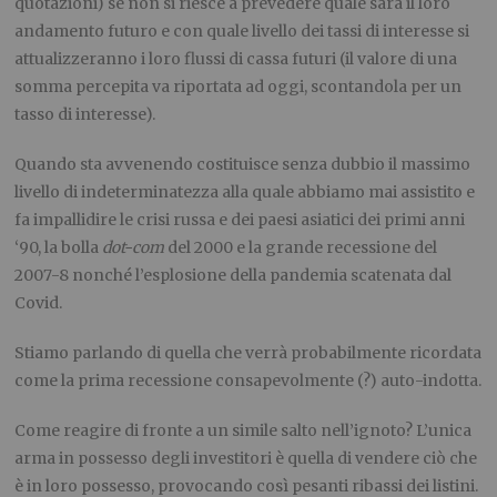
quotazioni) se non si riesce a prevedere quale sarà il loro
andamento futuro e con quale livello dei tassi di interesse si
attualizzeranno i loro flussi di cassa futuri (il valore di una
somma percepita va riportata ad oggi, scontandola per un
tasso di interesse).
Quando sta avvenendo costituisce senza dubbio il massimo
livello di indeterminatezza alla quale abbiamo mai assistito e
fa impallidire le crisi russa e dei paesi asiatici dei primi anni
‘90, la bolla
dot-com
del 2000 e la grande recessione del
2007-8 nonché l’esplosione della pandemia scatenata dal
Covid.
Stiamo parlando di quella che verrà probabilmente ricordata
come la prima recessione consapevolmente (?) auto-indotta.
Come reagire di fronte a un simile salto nell’ignoto? L’unica
arma in possesso degli investitori è quella di vendere ciò che
è in loro possesso, provocando così pesanti ribassi dei listini.