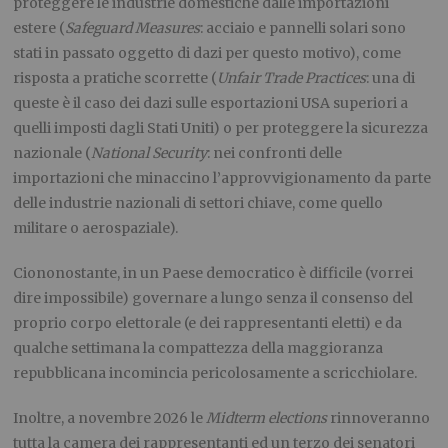
proteggere le industrie domestiche dalle importazioni
estere (
Safeguard Measures
: acciaio e pannelli solari sono
stati in passato oggetto di dazi per questo motivo), come
risposta a pratiche scorrette (
Unfair Trade Practices
: una di
queste è il caso dei dazi sulle esportazioni USA superiori a
quelli imposti dagli Stati Uniti) o per proteggere la sicurezza
nazionale (
National Security
: nei confronti delle
importazioni che minaccino l’approvvigionamento da parte
delle industrie nazionali di settori chiave, come quello
militare o aerospaziale).
Ciononostante, in un Paese democratico è difficile (vorrei
dire impossibile) governare a lungo senza il consenso del
proprio corpo elettorale (e dei rappresentanti eletti) e da
qualche settimana la compattezza della maggioranza
repubblicana incomincia pericolosamente a scricchiolare.
Inoltre, a novembre 2026 le
Midterm elections
rinnoveranno
tutta la camera dei rappresentanti ed un terzo dei senatori