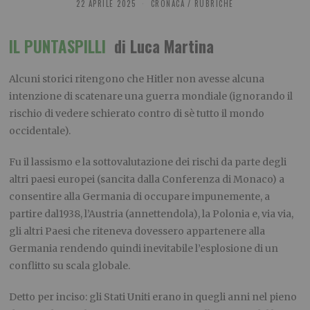
22 APRILE 2025
CRONACA
/
RUBRICHE
IL PUNTASPILLI
di Luca Martina
Alcuni storici ritengono che Hitler non avesse alcuna
intenzione di scatenare una guerra mondiale (ignorando il
rischio di vedere schierato contro di sè tutto il mondo
occidentale).
Fu il lassismo e la sottovalutazione dei rischi da parte degli
altri paesi europei (sancita dalla Conferenza di Monaco) a
consentire alla Germania di occupare impunemente, a
partire dal1938, l’Austria (annettendola), la Polonia e, via via,
gli altri Paesi che riteneva dovessero appartenere alla
Germania rendendo quindi inevitabile l’esplosione di un
conflitto su scala globale.
Detto per inciso: gli Stati Uniti erano in quegli anni nel pieno