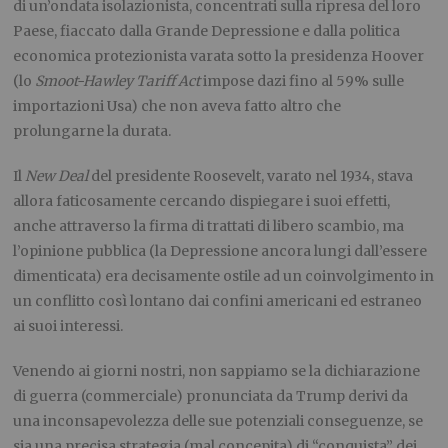
di un’ondata isolazionista, concentrati sulla ripresa del loro
Paese, fiaccato dalla Grande Depressione e dalla politica
economica protezionista varata sotto la presidenza Hoover
(lo
Smoot-Hawley Tariff Act
impose dazi fino al 59% sulle
importazioni Usa) che non aveva fatto altro che
prolungarne la durata.
Il
New Deal
del presidente Roosevelt, varato nel 1934, stava
allora faticosamente cercando dispiegare i suoi effetti,
anche attraverso la firma di trattati di libero scambio, ma
l’opinione pubblica (la Depressione ancora lungi dall’essere
dimenticata) era decisamente ostile ad un coinvolgimento in
un conflitto così lontano dai confini americani ed estraneo
ai suoi interessi.
Venendo ai giorni nostri, non sappiamo se la dichiarazione
di guerra (commerciale) pronunciata da Trump derivi da
una inconsapevolezza delle sue potenziali conseguenze, se
sia una precisa strategia (mal concepita) di “conquista” dei