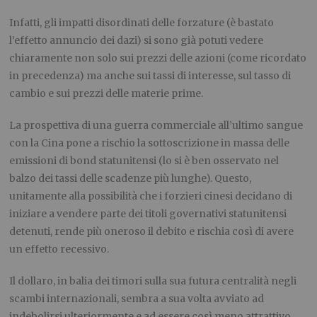
Infatti, gli impatti disordinati delle forzature (è bastato
l’effetto annuncio dei dazi) si sono già potuti vedere
chiaramente non solo sui prezzi delle azioni (come ricordato
in precedenza) ma anche sui tassi di interesse, sul tasso di
cambio e sui prezzi delle materie prime.
La prospettiva di una guerra commerciale all’ultimo sangue
con la Cina pone a rischio la sottoscrizione in massa delle
emissioni di bond statunitensi (lo si è ben osservato nel
balzo dei tassi delle scadenze più lunghe). Questo,
unitamente alla possibilità che i forzieri cinesi decidano di
iniziare a vendere parte dei titoli governativi statunitensi
detenuti, rende più oneroso il debito e rischia così di avere
un effetto recessivo.
Il dollaro, in balia dei timori sulla sua futura centralità negli
scambi internazionali, sembra a sua volta avviato ad
indebolirsi ulteriormente e ad essere così meno attrattivo