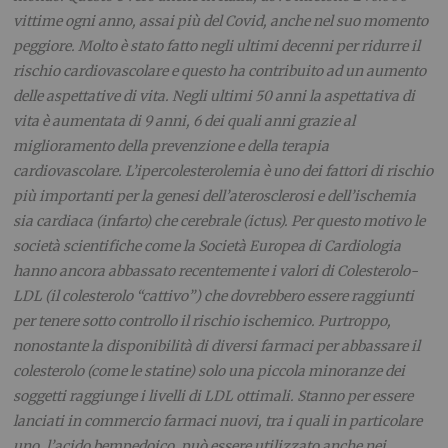
vittime ogni anno, assai più del Covid, anche nel suo momento
peggiore. Molto è stato fatto negli ultimi decenni per ridurre il
rischio cardiovascolare e questo ha contribuito ad un aumento
delle aspettative di vita. Negli ultimi 50 anni la aspettativa di
vita è aumentata di 9 anni, 6 dei quali anni grazie al
miglioramento della prevenzione e della terapia
cardiovascolare. L’ipercolesterolemia è uno dei fattori di rischio
più importanti per la genesi dell’aterosclerosi e dell’ischemia
sia cardiaca (infarto) che cerebrale (ictus). Per questo motivo le
società scientifiche come la Società Europea di Cardiologia
hanno ancora abbassato recentemente i valori di Colesterolo-
LDL (il colesterolo “cattivo”) che dovrebbero essere raggiunti
per tenere sotto controllo il rischio ischemico. Purtroppo,
nonostante la disponibilità di diversi farmaci per abbassare il
colesterolo (come le statine) solo una piccola minoranze dei
soggetti raggiunge i livelli di LDL ottimali. Stanno per essere
lanciati in commercio farmaci nuovi, tra i quali in particolare
uno, l’acido bempedoico, può essere utilizzato anche nei