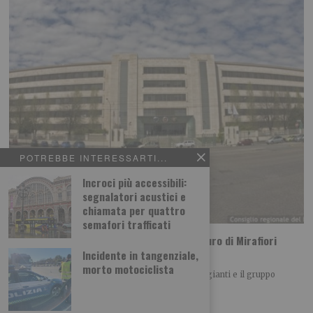
POTREBBE INTERESSARTI...
Incroci più accessibili:
segnalatori acustici e
chiamata per quattro
semafori trafficati
Stellantis torna in utile, ma a Torino il futuro di Mirafiori
resta la vera sfida
Incidente in tangenziale,
morto motociclista
I conti di Stellantis tornano a dare segnali incoraggianti e il gruppo
automobilistico sembra essersi lasciato