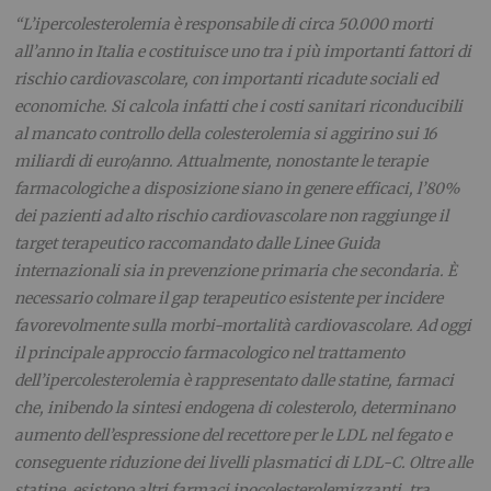
“L’ipercolesterolemia è responsabile di circa 50.000 morti
all’anno in Italia e costituisce uno tra i più importanti fattori di
rischio cardiovascolare, con importanti ricadute sociali ed
economiche. Si calcola infatti che i costi sanitari riconducibili
al mancato controllo della colesterolemia si aggirino sui 16
miliardi di euro/anno. Attualmente, nonostante le terapie
farmacologiche a disposizione siano in genere efficaci, l’80%
dei pazienti ad alto rischio cardiovascolare non raggiunge il
target terapeutico raccomandato dalle Linee Guida
internazionali sia in prevenzione primaria che secondaria. È
necessario colmare il gap terapeutico esistente per incidere
favorevolmente sulla morbi-mortalità cardiovascolare. Ad oggi
il principale approccio farmacologico nel trattamento
dell’ipercolesterolemia è rappresentato dalle statine, farmaci
che, inibendo la sintesi endogena di colesterolo, determinano
aumento dell’espressione del recettore per le LDL nel fegato e
conseguente riduzione dei livelli plasmatici di LDL-C. Oltre alle
statine, esistono altri farmaci ipocolesterolemizzanti, tra