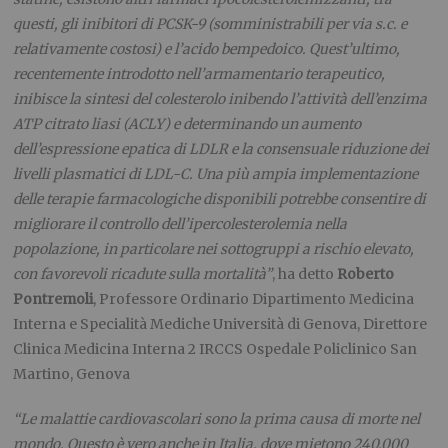
questi, gli inibitori di PCSK-9 (somministrabili per via s.c. e
relativamente costosi) e l’acido bempedoico. Quest’ultimo,
recentemente introdotto nell’armamentario terapeutico,
inibisce la sintesi del colesterolo inibendo l’attività dell’enzima
ATP citrato liasi (ACLY) e determinando un aumento
dell’espressione epatica di LDLR e la consensuale riduzione dei
livelli plasmatici di LDL-C. Una più ampia implementazione
delle terapie farmacologiche disponibili potrebbe consentire di
migliorare il controllo dell’ipercolesterolemia nella
popolazione, in particolare nei sottogruppi a rischio elevato,
con favorevoli ricadute sulla mortalità”
, ha detto
Roberto
Pontremoli
, Professore Ordinario Dipartimento Medicina
Interna e Specialità Mediche Università di Genova, Direttore
Clinica Medicina Interna 2 IRCCS Ospedale Policlinico San
Martino, Genova
“Le malattie cardiovascolari sono la prima causa di morte nel
mondo. Questo è vero anche in Italia, dove mietono 240.000