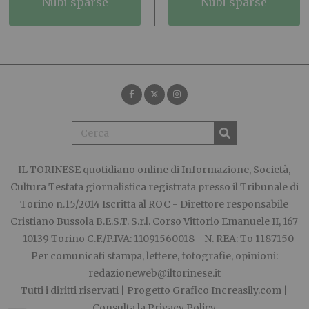
nubi sparse
nubi sparse
IL TORINESE
quotidiano online di Informazione, Società,
Cultura Testata giornalistica registrata presso il Tribunale di
Torino n.15/2014 Iscritta al ROC - Direttore responsabile
Cristiano Bussola B.E.S.T. S.r.l. Corso Vittorio Emanuele II, 167
- 10139 Torino C.F./P.IVA: 11091560018 - N. REA: To 1187150
Per comunicati stampa, lettere, fotografie, opinioni:
redazioneweb@iltorinese.it
Tutti i diritti riservati | Progetto Grafico
Increasily.com
|
Consulta la
Privacy Policy