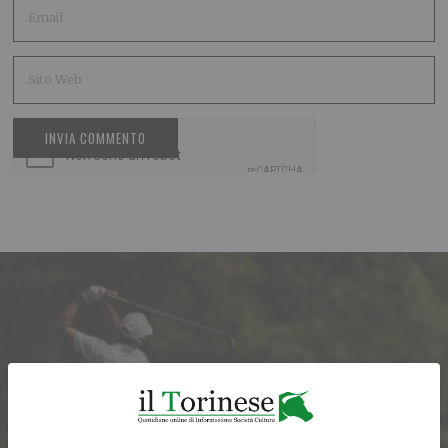
ARTICOLO PRECEDENTE
“ProAm Paideia”: il golf