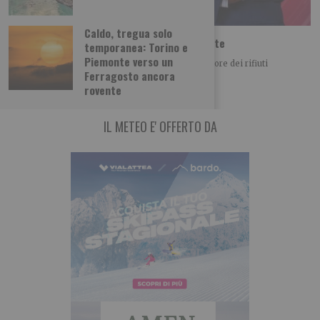
Caldo, tregua solo
Iren Ambiente acquista il 66% di ETAmbiente
temporanea: Torino e
Piemonte verso un
Iren Ambiente consolida il posizionamento nel settore dei rifiuti
Ferragosto ancora
acquistando il 66% di ETAmbiente società attiva
rovente
IL METEO E' OFFERTO DA