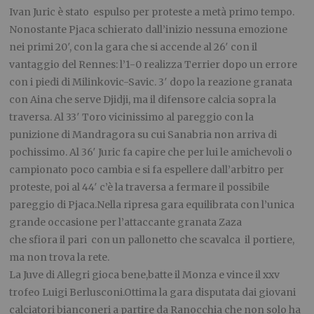
Ivan Juric è stato espulso per proteste a metà primo tempo.
Nonostante Pjaca schierato dall’inizio nessuna emozione
nei primi 20′, con la gara che si accende al 26′ con il
vantaggio del Rennes: l’1-0 realizza Terrier dopo un errore
con i piedi di Milinkovic-Savic. 3′ dopo la reazione granata
con Aina che serve Djidji, ma il difensore calcia sopra la
traversa. Al 33′ Toro vicinissimo al pareggio con la
punizione di Mandragora su cui Sanabria non arriva di
pochissimo. Al 36′ Juric fa capire che per lui le amichevoli o
campionato poco cambia e si fa espellere dall’arbitro per
proteste, poi al 44′ c’è la traversa a fermare il possibile
pareggio di Pjaca.Nella ripresa gara equilibrata con l’unica
grande occasione per l’attaccante granata Zaza
che sfiora il pari con un pallonetto che scavalca il portiere,
ma non trova la rete.
La Juve di Allegri gioca bene,batte il Monza e vince il xxv
trofeo Luigi Berlusconi.Ottima la gara disputata dai giovani
calciatori bianconeri a partire da Ranocchia che non solo ha