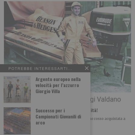
POTREBBE INTERESSARTI...
Argento europeo nella
velocità per l’azzurro
Giorgio Villa
l fuoribordo di Gigi Valdano. Obiettivo velocità!
Successo per i
Campionati Giovanili di
La Fiat 500, tassativamente di colore blu con interno rosso acquistata a
arco
rate alla fine degli