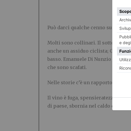
Può darci qualche cenno sugli autor
Molti sono collinari. Il sottoscritt
anche un assiduo ciclista; Giusepp
basso. Emanuele Di Nunzio è un tori
che sono scafati.
Nelle storie c’è un rapporto tra le co
Il vino è fuga, spensieratezza, alle 
di paese, sbornia nel caldo della fe