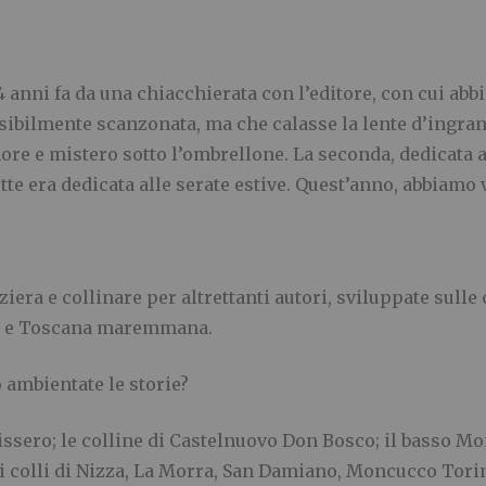
 4 anni fa da una chiacch
i
erata con l’editore, con cui ab
ossibilmente scanzonata, ma che calasse la lente d’ingr
ore e mistero sotto l’ombrellone. La seconda, dedicata a
otte era dedicata alle serate estive. Quest’anno, abbiamo
iera e collinare per altrettanti autori, sviluppate sulle
o e Toscana maremmana.
 ambientate le storie?
ssero; le col
l
ine di Castelnuovo
D
on Bosco; il basso Mo
 colli di Nizza, La Morra, San Damiano, M
o
ncucco Torin