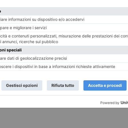
i del libro?
o vive a Pino Torinese, la collina della città; Giovanni C
e Milano è di Castelnuovo don Bosco… Elena Biondo è di 
nese, ma che vive sui colli romani. Sono tutti autori c
lline ed il vino ?
volte calata in contesti famigliari invece più pesanti o ar
sta di nozze, il sogno impossibile, che si consuma in un