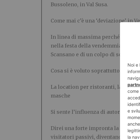
Bussoleno, in Val Susa.
C
ome mai c’è una ‘deviazione’ in
V
e
In linea di massima perché ho lasci
nella festa della vendemmia a Coneg
Scansano e di un colpo di sole alle t
Cosa si è voluto soprattutto descri
La location per ristoranti, la villegg
masche
Si
sente l’influenza di autori che h
Direi una forte impronta la lascia P
visitatori passivi, diventano protag