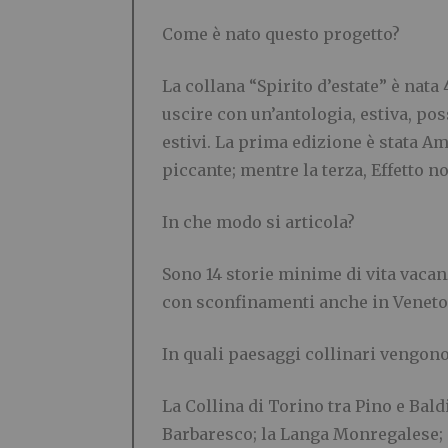
C
ome è nato qu
e
sto progetto?
La collana “Spirito d’estate” è nata
uscire con un’antologia, estiva, p
estivi. La prima edizione è stata Am
piccante; mentre la terza, Effetto n
In che modo si articola?
Sono 14 storie minime di vita vacanz
con sconfinamenti anche in Venet
In quali paesaggi collinari vengono
La Collina di Torino tra Pino e Baldi
Barbaresco; la Langa Monregalese; i