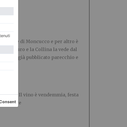
asalegno è di Moncucco e per altro è
San Mauro e la Collina la vede dal
he hanno già pubblicato parecchio e
ticolati. Il vino è vende
m
mia, festa
 bicchiere