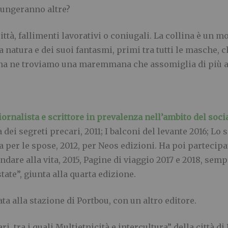
giungeranno altre
?
città, fallimenti lavorativi o coniugali. La collina è un m
lla natura e dei suoi fantasmi, primi tra tutti le masch
a ne troviamo una maremmana che assomiglia di più all
giornalista e scrittore in prevalenza nell’ambito del soci
 dei segreti precari, 2011; I balconi del levante 2016; Lo 
ta per le spose, 2012, per Neos edizioni. Ha poi partecipa
indare alla vita, 2015, Pagine di viaggio 2017 e 2018, semp
tate”, giunta alla quarta edizione.
a alla stazione di Portbou, con un altro editore.
i, tra i quali Multietnicità e intercultura” della città d