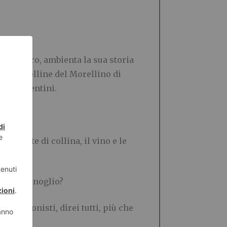
 San Mauro, ambienta la sua storia
delle colline del Morellino di
i e fiorentini.
le salite di collina, il vino e le
jolo o Fenoglio?
protagonisti, direi tutti, più che