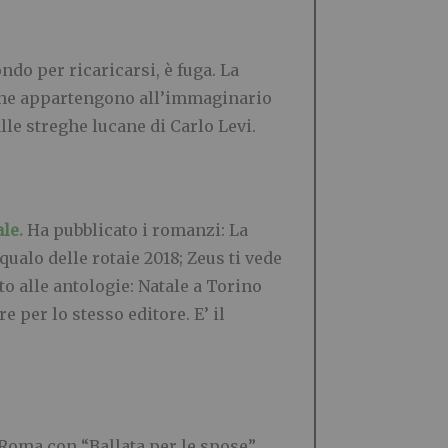
ondo per ricaricarsi, è fuga. La
e, che appartengono all’immaginario
e streghe lucane di Carlo Levi.
ale.
Ha pubblicato i romanzi: La
squalo delle rotaie 2018; Zeus ti vede
to alle antologie: Natale a Torino
re per lo stesso editore. E’ il
i Roma con “Ballata per le spose”,