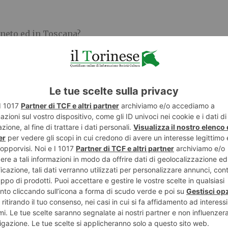
neto ed in
T
oscana
?
ato libertà di espressione agli autori. Elena Biondo, di
liano del Valdobbiadene, chiamata La Galzega. Io parlo 
erme di Saturnia, paradiso, si fa per dire di coatti roman
vere della collina piemontese?
iatura da vecchie zie e parenti, l’amore per la bicicletta e 
anno raccontato la collina del Piemonte come Pavese, La
avese che sosteneva che la Collina è un modo di vivere. I 
onisti dei colli che frequentano, ne captano lo spirito