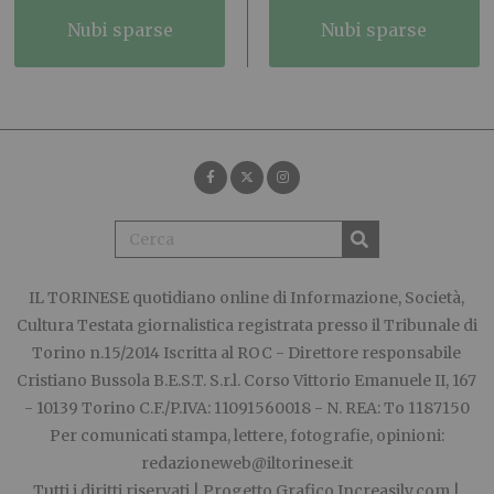
nubi sparse
nubi sparse
IL TORINESE
quotidiano online di Informazione, Società,
Cultura Testata giornalistica registrata presso il Tribunale di
Torino n.15/2014 Iscritta al ROC - Direttore responsabile
Cristiano Bussola B.E.S.T. S.r.l. Corso Vittorio Emanuele II, 167
- 10139 Torino C.F./P.IVA: 11091560018 - N. REA: To 1187150
Per comunicati stampa, lettere, fotografie, opinioni:
redazioneweb@iltorinese.it
Tutti i diritti riservati | Progetto Grafico
Increasily.com
|