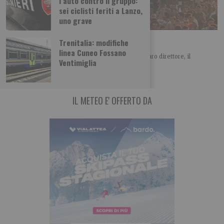
l’auto contro il gruppo:
sei ciclisti feriti a Lanzo,
uno grave
“No alla ‘privatizzazione’ del Parco Dora”
Trenitalia: modifiche
linea Cuneo Fossano
LETTERA APERTA SUL KAPPA FUTURFESTIVAL Caro direttore, il
Ventimiglia
Comitato spontaneo Dora Spina Tre è un gruppo
IL METEO E' OFFERTO DA