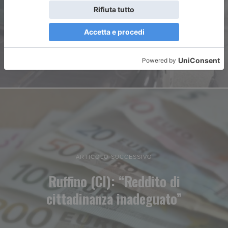
luglio
ARTICOLO SUCCESSIVO
Ruffino (CI): “Reddito di
cittadinanza inadeguato”