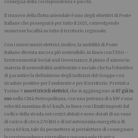
consegna della corrispondenza e pacchi.
Il rinnovo della flotta aziendale è uno degli obiettivi di Poste
Italiane che proseguirà per tutto il 2021, coinvolgendo
numerose località su tutto il territorio regionale.
Con i nuovi mezzi elettrici, inoltre, la mobilità di Poste
Italiane diventa ancora più sostenibile, in linea con l’ESG –
Environmental Social and Governance, il piano d’azione in
materia di sostenibilità ambientale e sociale che ha l’obiettivo
di garantire la definizione degli indirizzi del Gruppo con
ricadute positive per l’ambiente e per il territorio. Previsti a
Torino 5
nuovi tricicli elettrici
, che si aggiungono ai
67 già in
uso
nella Città Metropolitana, con una potenza di 4 kW e una
velocità massima di 45 km/h, in linea con i limiti imposti dal
codice della strada nei centri abitati e sono dotati di un vano
di carico di circa 270 litri e di un’autonomia energetica di
circa 60 km, tale da permettere ai portalettere di consegnare
la corrispondenza giornaliera con una sola ricarica.