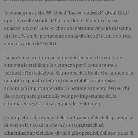
In consegna anche
65 tricicli “basso-emissivi”
, di cui 12 già
operativi sulle strade di Torino, dotati di motore basso
3
emisivo 125cm
Euro-5 che consente una velocità massima
di circa 74 km/h per un’autonomia di circa 270 km e con un
vano di carico di 250 litri.
La particolare conformazione dei veicolo a tre ruote ne
aumenta la stabilità e la sicurezza per il conducente e
permette l’installazione di uno speciale baule che aumenta la
quantità di pacchi e lettere trasportabili, caratteristica
ancora più importante visto il costante aumento dei pacchi
da consegnare grazie allo sviluppo importante dell’e-
commerce registrato a seguito del lockdown.
A completare il rinnovo della flotta aziendale della provincia
di Torino la messa in opera di 20
Quadricicli ad
alimentazione elettrica
, di
cui 9 già operativi
, della potenza di