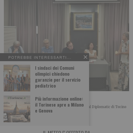
POTREBBE INTERESSARTI...
I sindaci dei Comuni
olimpici chiedono
garanzie per il servizio
pediatrico
L’importanza del centro in politica
Più informazione online:
il Torinese apre a Milano
Merlo, Nallo e Giachino a confronto Bel convegno al Diplomatic di Torino
e Genova
organizzato dalla UDC torinese