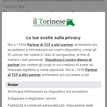
7 AGOSTO 2026
È in pericolo il Santuario sulla vetta del Thabor, tra due
Stati
ILTORINESE
POST RECENTI
LASCIA UN COMMENTO