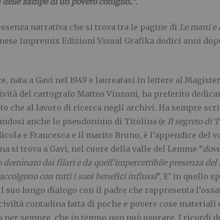
a delle zampe di un povero coniglio..
”.
ssenza narrativa che si trova tra le pagine di
Le mani e l
nese Impremix Edizioni Visual Grafika dodici anni dop
ce, nata a Gavi nel 1949 e laureatasi in lettere al Magist
tività del cartografo Matteo Vinzoni, ha preferito dedica
to che al lavoro di ricerca negli archivi. Ha sempre scrit
andosi anche lo pseudonimo di Titolina (e
Il segreto di T
 Nicola e Francesca e il marito Bruno, è l’appendice del v
na si trova a Gavi, nel cuore della valle del Lemme “
dove
o dominato dai filari e da quell’impercettibile presenza del 
 accolgono con tutti i suoi benefici influssi
”. E’ in quello 
l suo lungo dialogo con il padre che rappresenta l’ossatu
civiltà contadina fatta di poche e povere cose material
o per sempre, che in tempo non può usurare. I ricordi d