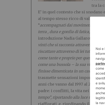
tra la 
E’ in quel contesto che si snodano 
al tempo stesso ricco di valori e i
“
accompagnati dai movimenti lenti del
terra , dura e gonfia di fatica, che gli
introduzione Nadia Gallarotti, l’a
vinti che si racconta attraverso le vic
riscattare attraverso di lei tutta una v
come tante e proprio per questo specia
come una bussola – la sua vita. Una st
finisse dimenticata in un cassetto
”. 
trasmette sensazioni importanti. Cla
anni che vanno dal 1997 al 2004. Vi 
padre: i conflitti, la vita nei campi
tempo”
,
riportando alla luce narrazion
riaffiorati e, riordinando il suo p