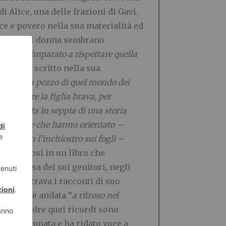
di Alice, una delle frazioni di Gavi.
e e povero nella sua materialità ed
maturità di donna sembrano
 chi ha imparato a rispettare quella
iare
”, ha scritto nella sua
è solo un pezzo di quel mondo dei
r studiare la figlia brava, per
 foto virata in seppia di una storia
in eredità e che hanno orientato –
iata con l’inchiostro sui fogli –
sformandosi in un libro che
ella casa dei sui genitori, negli
 e registrava i racconti di suo
za. Così è andata “
a ritroso nel
e del padre quei ricordi sono
i hanno amata e ha ridato voce a