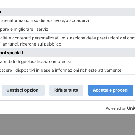
no i paesaggi dei vigneti di Gavi, il “
terrazzino sul Le
bre canzone, “
si sente il mare
”. Ma anche i luoghi come Om
 Novara, terra di nebbie e risaie, dove risiede con la su
 di Ermanno Olmi quando sosteneva caparbiamente che
“l
a un mondo in cui fra marito e moglie ci si dava del voi
ove il riscatto sociale era il desiderio di molti padri pe
dalle lune e dalla terra. Una civiltà in gran parte scompa
gio, dove si è convinti di possedere il proprio tempo qu
llina si apprezza come una boccata d’aria fresca e pulita
sveglio della natura dopo l’inverno. E in tempi come quel
E