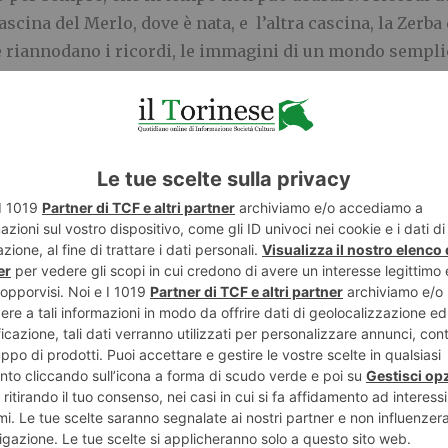
cascina del Merlo, dove è nata, e l’altra cascina, la Zerba 
e riannodano i ricordi, le immagini di un mondo semplic
nsegnamenti. Ricordi che dall’infanzia agli anni della 
le mani del padre di Clara. Lenti e profondi come quelli di
 ha dato da vivere
”. “
La mani e la terra non è una saga famil
mica più cara di Clara, prematuramente scomparsa. “
Non 
issitudini di chi scelse di compiere tremendi sacrifici per fa
ita di lavoro tanto dignitoso quanto amaro. E’ il ritratto, la
le, preziosa. E’ la storia di Clara, dei valori che ha avuto 
oria troppo preziosa perché – una volta scritta, quasi graff
Per fortuna quella storia non è finita in un cassetto, tra
ra Cipollina ha raccontato i pomeriggi passati a Gavi, n
arrivava nel fine settimana da Novara, dove vive tutt’ora,
, l’incontro con la madre di Clara, i ricordi della giovinez
i di fatti accaduti a cavallo tra le due guerre.
Dopo la mort
assato, Clara Cipollina ha ritrovato le persone che più m