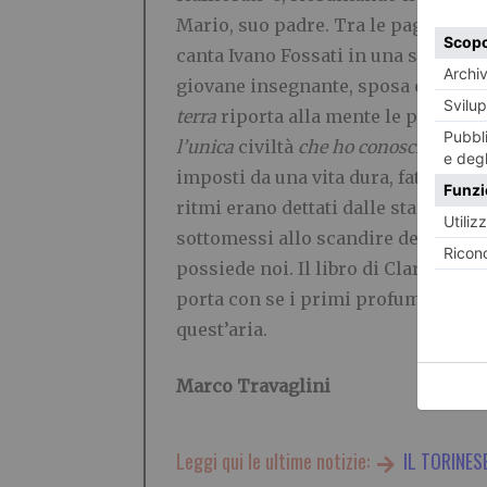
Mario, suo padre. Tra le pagine ci so
canta Ivano Fossati in una sua cele
giovane insegnante, sposa e madre; e
terra
riporta alla mente le parole
l’unica
civiltà
che
ho conosciuto”
.Er
imposti da una vita dura, faticosa. D
ritmi erano dettati dalle stagioni, 
sottomessi allo scandire dell’orolo
possiede noi. Il libro di Clara Cipo
porta con se i primi profumi del ri
quest’aria.
Marco Travaglini
Leggi qui le ultime notizie:
IL TORINES