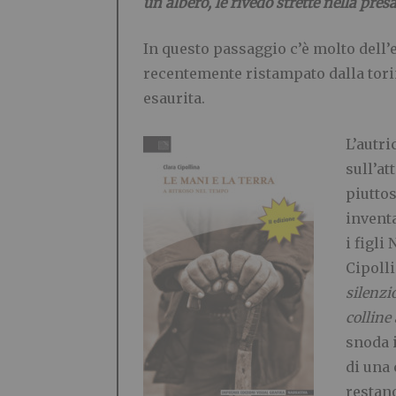
un albero, le rivedo strette nella pres
In questo passaggio c’è molto dell’e
recentemente ristampato dalla tori
esaurita.
L’autri
sull’at
piuttos
invent
i figli
Cipolli
silenzi
colline
snoda i
di una 
restan