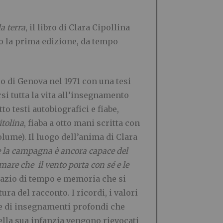
a terra
, il libro di Clara Cipollina
o la prima edizione, da tempo
ero di Genova nel 1971 con una tesi
rsi tutta la vita all’insegnamento
to testi autobiografici e fiabe,
itolina
, fiaba a otto mani scritta con
olume). Il luogo dell’anima di Clara
 la campagna è ancora capace del
mare che il vento porta con sé e le
spazio di tempo e memoria che si
ra del racconto. I ricordi, i valori
i e di insegnamenti profondi che
ella sua infanzia vengono rievocati