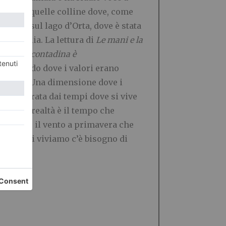
mme
” tra quelle colline dove, come
egna, sul lago d’Orta, dove è stata
a famiglia. La lettura di
Le mani e la
a civiltà contadina è
; un mondo dove i valori erano
r i figli. Una dimensione dove i
rsa, divorata dai tempi dove si vive
ando in realtà è il tempo che
. E’ come il vento a primavera che
li in cui viviamo c’è bisogno di