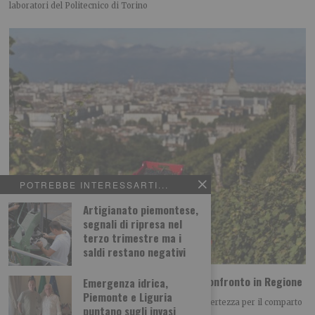
laboratori del Politecnico di Torino
POTREBBE INTERESSARTI...
Artigianato piemontese,
segnali di ripresa nel
terzo trimestre ma i
saldi restano negativi
Vino piemontese e clima: le richieste dal confronto in Regione
Emergenza idrica,
Piemonte e Liguria
Il clima è diventato uno dei principali fattori di incertezza per il comparto
puntano sugli invasi
vitivinicolo piemontese, non