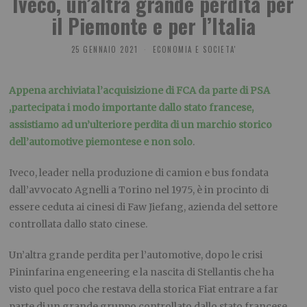
Iveco, un’altra grande perdita per
il Piemonte e per l’Italia
25 GENNAIO 2021
ECONOMIA E SOCIETA'
Appena archiviata l’acquisizione di FCA da parte di
PSA
,
parte
cipata i modo importante dallo s
tato francese,
assistiamo ad un’ulteriore perdita di un marchio storico
dell’automotive piemontese
e non solo
.
Iveco, leader nella produzione di camion e bus fondata
dall’avvocato Agnelli a Torino nel 1975
,
è in procinto di
essere ceduta ai cinesi di
Faw
Jiefang
, azienda del s
ettore
controllata dallo stato c
inese.
Un’altra grande perdita per
l’automotive
, dopo le crisi
Pininfarina
engeneering
e la nascita di
Stellantis
che ha
visto quel poco che restava della storica Fiat entrare a far
parte di un grande
gruppo controllato dallo stato f
rancese.