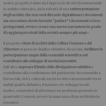
nostro progetto è stato sia l’approccio di rete (fondamentale
in ambito culturale), sia la volontà di una
reinterpretazione
degli archivi, che non vuol dire solo digitalizzare i documenti
ma raccontare storie facendo “parlare” i documenti e i loro
protagonisti, ovvero creare una nuova narrazione in grado
di raggiungere strati della società sempre più amp
i».
Il progetto
«
Rete di Archivi della Collina Torinese e del
Chierese»
si pone un duplice obiettivo: da un lato,
facilitare la
partecipazione ampia della comunità scientifica nel
contribuire allo sviluppo di servizi innovativi
;
dall’altro
superare il limite della divulgazione selettiva
e
contribuire alla condivisione del patrimonio documentale a
fini sociali, civici, culturali, anche in ottica strumentale verso
ambiti quali la didattica, il turismo e lo sviluppo locale.
Inoltre, consentirà di affrontare un problema presente in
quasi tutti i Comuni, ovvero la mancanza di un archivista in
organico.