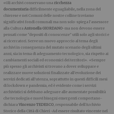
«Gli archivi conservano
una
ricchezza
documentaria
difficilmente eguagliabile
,
nella
zona del
chierese e nei Comuni delle nostre colline troviamo
significativi fondi comunali ma non solo-spiega l’assessore
alla Cultura
Antonella GIORDANO
-ma non devono essere
pensati come
“depositi di conoscenze” utili solo agli storici e
ai ricercatori. Serve un nuovo approccio al tema degli
archivi in conseguenza del mutato scenario degli ultimi
anni, sia in tema di adeguamento tecnologico, sia rispetto ai
cambiamenti sociali ed economici dei territori». «Sempre
più spesso gli archivisti si trovano a dover sviluppare e
realizzare nuove soluzioni finalizzate all’evoluzione dei
servizi dedicati all’utenza, soprattutto in questi difficili mesi
di lockdown e pandemia, ed è evidente come i servizi
archivistici si debbano adeguare alle aumentate possibilità
che tecnologia e nuovi bisogni emergenti comportano-
dichiara
Vincenzo TEDESCO
, responsabile dell’Archivio
Storico della Città di Chieri -Ad essere risultato vincente nel