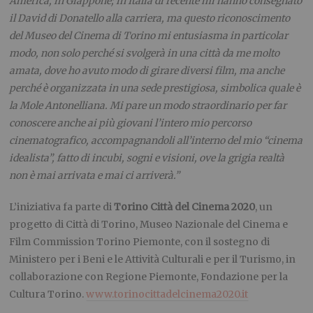
America, in Giappone; in Italia di recente mi hanno consegnato
il David di Donatello alla carriera, ma questo riconoscimento
del Museo del Cinema di Torino mi entusiasma in particolar
modo, non solo perché si svolgerà in una città da me molto
amata, dove ho avuto modo di girare diversi film, ma anche
perché è organizzata in una sede prestigiosa, simbolica quale è
la Mole Antonelliana. Mi pare un modo straordinario per far
conoscere anche ai più giovani l’intero mio percorso
cinematografico, accompagnandoli all’interno del mio “cinema
idealista”, fatto di incubi, sogni e visioni, ove la grigia realtà
non è mai arrivata e mai ci arriverà.”
L’iniziativa fa parte di
Torino Città del Cinema 2020
, un
progetto di Città di Torino, Museo Nazionale del Cinema e
Film Commission Torino Piemonte, con il sostegno di
Ministero per i Beni e le Attività Culturali e per il Turismo, in
collaborazione con Regione Piemonte, Fondazione per la
Cultura Torino.
www.torinocittadelcinema2020.it