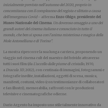
inizialmente previsto nell’autunno del 2020, proprio in
concomitanza con il compleanno del regista e slittato a causa
dell’emergenza Covid
– afferma
Enzo Ghigo
,
presidente del
Museo Nazionale del Cinema
.
Un doveroso omaggio a uno dei
grandi autori del cinema italiano e conosciuto in tutto il
mondo, che ben si sposa con l’anima misteriosa e magica della
Mole Antonelliana e di Torino”.
La mostra ripercorre la sua lunga carriera, proponendo un
viaggio nel cinema cult del maestro del brivido attraverso
tutti i suoi film (da
L’uccello dalle piume di cristallo
, 1970,
a
Dracula 3D
, 2012), con centinaia di immagini, fotogrammi e
fotografie inedite, installazioni, oggetti di scena, musica,
manifesti, costumi, video (con testimonianze di collaboratori
e fan illustri), memorabilia, raffronti con le produzioni
televisive e cinematografiche odierne.
Dario Argento ha imposto uno stile talmente innovativo da