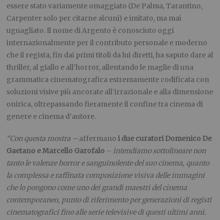
essere stato variamente omaggiato (De Palma, Tarantino,
Carpenter solo per citarne alcuni) e imitato, ma mai
uguagliato. Il nome di Argento è conosciuto oggi
internazionalmente per il contributo personale e moderno
che il regista, fin dai primi titoli da lui diretti, ha saputo dare al
thriller, al giallo e all’horror, allentando le maglie di una
grammatica cinematografica estremamente codificata con
soluzioni visive più ancorate all’irrazionale e alla dimensione
onirica, oltrepassando fieramente il confine tra cinema di
genere e cinema d’autore.
“Con questa mostra –
affermano
i due curatori
Domenico De
Gaetano e Marcello Garofalo
–
intendiamo sottolineare non
tanto le valenze horror e sanguinolente del suo cinema, quanto
la complessa e raffinata composizione visiva delle immagini
che lo pongono come uno dei grandi maestri del cinema
contemporaneo, punto di riferimento per generazioni di registi
cinematografici fino alle serie televisive di questi ultimi anni.