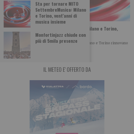
Sta per tornare MITO
SettembreMusica: Milano
e Torino, vent’anni di
musica insieme
Sta per tornare MITO SettembreMusica: Milano e Torino,
vent’anni di musica insieme
Monfortinjazz chiude con
più di 5mila presenze
Con la XX edizione di MITO SettembreMusica, Milano e Torino rinnovano
un patto culturale che, anno
IL METEO E' OFFERTO DA