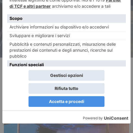
Arrestato il trasfertista della
truffa dello specchietto
RECENTI: