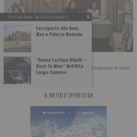
POTREBBE INTERESSARTI...
Ferragosto alla Gam,
Mao e Palazzo Madama
L’importanza del centro in politica
“Buona Fortuna Ribelli –
Back To Mine” Nell’Alta
Merlo, Nallo e Giachino a confronto Bel convegno al Diplomatic di Torino
Langa Cuneese
organizzato dalla UDC torinese
IL METEO E' OFFERTO DA