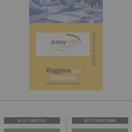
METEO TORINO OGGI
METEO TORINO DOMANI