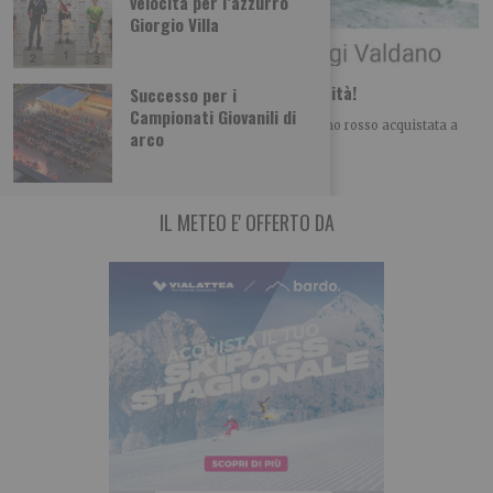
velocità per l’azzurro
Giorgio Villa
l fuoribordo di Gigi Valdano. Obiettivo velocità!
Successo per i
Campionati Giovanili di
La Fiat 500, tassativamente di colore blu con interno rosso acquistata a
arco
rate alla fine degli
IL METEO E' OFFERTO DA