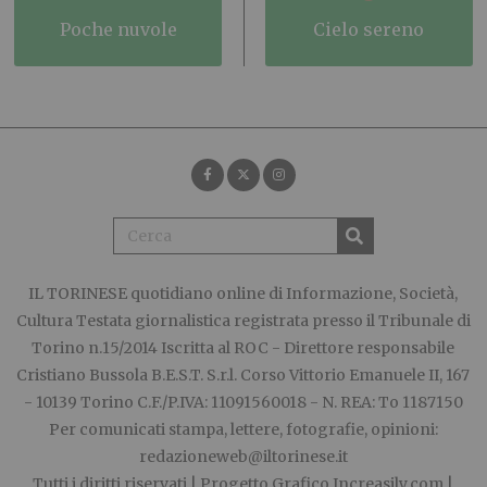
poche nuvole
cielo sereno
IL TORINESE
quotidiano online di Informazione, Società,
Cultura Testata giornalistica registrata presso il Tribunale di
Torino n.15/2014 Iscritta al ROC - Direttore responsabile
Cristiano Bussola B.E.S.T. S.r.l. Corso Vittorio Emanuele II, 167
- 10139 Torino C.F./P.IVA: 11091560018 - N. REA: To 1187150
Per comunicati stampa, lettere, fotografie, opinioni:
redazioneweb@iltorinese.it
Tutti i diritti riservati | Progetto Grafico
Increasily.com
|