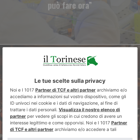
può fare ora”
ARTICOLO SUCCESSIVO
La scomparsa dei partiti