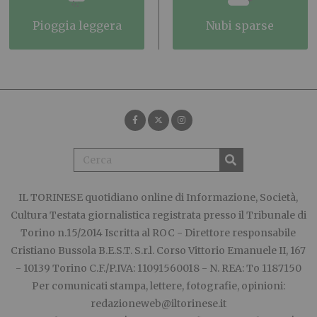
pioggia leggera
nubi sparse
IL TORINESE
quotidiano online di Informazione, Società,
Cultura Testata giornalistica registrata presso il Tribunale di
Torino n.15/2014 Iscritta al ROC - Direttore responsabile
Cristiano Bussola B.E.S.T. S.r.l. Corso Vittorio Emanuele II, 167
- 10139 Torino C.F./P.IVA: 11091560018 - N. REA: To 1187150
Per comunicati stampa, lettere, fotografie, opinioni:
redazioneweb@iltorinese.it