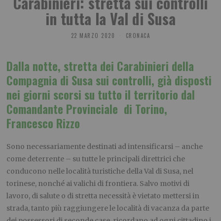
Carabinieri: stretta sui controlli
in tutta la Val di Susa
22 MARZO 2020
CRONACA
Dalla notte, stretta dei Carabinieri della
Compagnia di Susa sui controlli, già disposti
nei giorni scorsi su tutto il territorio dal
Comandante Provinciale di Torino,
Francesco Rizzo
Sono necessariamente destinati ad intensificarsi – anche
come deterrente – su tutte le principali direttrici che
conducono nelle località turistiche della Val di Susa, nel
torinese, nonché ai valichi di frontiera. Salvo motivi di
lavoro, di salute o di stretta necessità è vietato mettersi in
strada, tanto più raggiungere le località di vacanza da parte
dei possessori di seconde case, ricordano ad ogni cittadino i