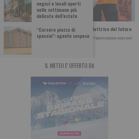
negozi e locali aperti
nelle settimane più
delicate dell’estate
Dal Politecnico di Torino arriva il motore elettrico del futuro
“Carcere piazza di
spaccio”: agente sospeso
Il progetto IONX conquista il BAITE Award 2026 Un’innovazione nata nei
laboratori del Politecnico di Torino
IL METEO E' OFFERTO DA