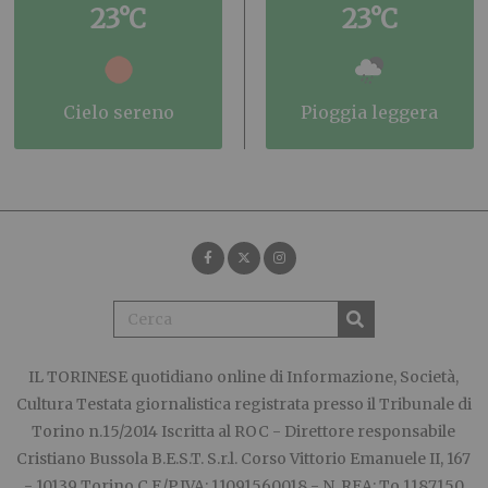
23°C
23°C
cielo sereno
pioggia leggera
IL TORINESE
quotidiano online di Informazione, Società,
Cultura Testata giornalistica registrata presso il Tribunale di
Torino n.15/2014 Iscritta al ROC - Direttore responsabile
Cristiano Bussola B.E.S.T. S.r.l. Corso Vittorio Emanuele II, 167
- 10139 Torino C.F./P.IVA: 11091560018 - N. REA: To 1187150