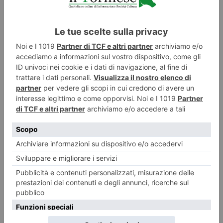
Calciomercato, Torino e Juventus: le ultime novità!
Il calciomercato entra nella sua fase più calda. Torino e Juventus hanno
già effettuato diversi movimenti,