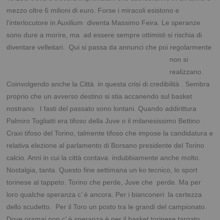
mezzo oltre 6 milioni di euro. Forse i miracoli esistono e
l’interlocutore in Auxilium diventa Massimo Feira. Le speranze
sono dure a morire, ma ad essere sempre ottimisti si rischia di
diventare velleitari. Qui si passa da
annunci che poi regolarmente
non si
realizzano.
Coinvolgendo anche la Città in questa crisi di credibilità . Sembra
proprio che un avverso destino si stia accanendo sul basket
nostrano. I fasti del passato sono lontani. Quando addirittura
Palmiro Togliatti era tifoso della Juve o il milanesissimo Bettino
Craxi tifoso del Torino, talmente tifoso che impose la candidatura e
relativa elezione al parlamento di Borsano presidente del Torino
calcio. Anni in cui la città contava indubbiamente anche molto.
Nostalgia, tanta. Questo fine settimana un ko tecnico, lo sport
torinese al tappeto. Torino che perde, Juve che perde. Ma per
loro qualche speranza c’ è ancora. Per i bianconeri la certezza
dello scudetto. Per il Toro un posto tra le grandi del campionato.
Dove oramai non c’ è speranza è per il basket torinese targato