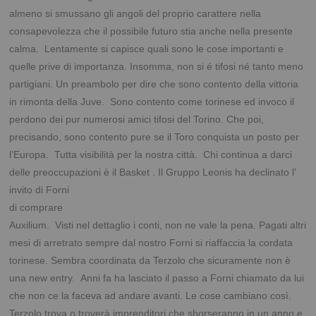
almeno si smussano gli angoli del proprio carattere nella
consapevolezza che il possibile futuro stia anche nella presente
calma. Lentamente si capisce quali sono le cose importanti e
quelle prive di importanza. Insomma, non si é tifosi né tanto meno
partigiani. Un preambolo per dire che sono contento della vittoria
in rimonta della Juve. Sono contento come torinese ed invoco il
perdono dei pur numerosi amici tifosi del Torino. Che poi,
precisando, sono contento pure se il Toro conquista un posto per
l’Europa. Tutta visibilità per la nostra città. Chi continua a darci
delle preoccupazioni è il Basket . Il Gruppo Leonis ha declina
to l’
invito di Forni
di comprare
Auxilium. Visti nel dettaglio i conti, non ne vale la pena. Pagati altri
mesi di arretrato sempre dal nostro Forni si riaffaccia la cordata
torinese. Sembra coordinata da Terzolo che sicuramente non è
una new entry. Anni fa ha lasciato il passo a Forni chiamato da lui
che non ce la faceva ad andare avanti. Le cose cambiano così.
Terzolo trova o troverà imprenditori che sborseranno in un anno e