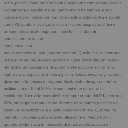
resto, per chi come noi non ha mai avuto una concezione sacrale
o dogmatica o assolutista del partito ma lo ha sempre e solo
considerato un mezzo per centrare degli obiettivi politici e sociali,
che il Pd cambi, si sciolga, si divida – come auspicano Orfini e
ormai moltissimi altri esponenti nei Dem – o decreti
semplicemente la sua
confluenza in un
nuovo contenitore, non importa granché. Quello che, al contrario,
resta al centro dell’agenda politica e’ come ricostruire un campo
riformista, democratico e di governo alternativo al sovranismo
leghista e al populismo in salsa grillina. Senza evocare gli scenari
divertenti e fantasiosi di Eugenio Scalfari che disegna un futuro
politico con un Pd al 30% dei consensi e un altro partito,
cosiddetto “liberal democratico” e sempre creato dal Pd, attorno al
20%, sul tappeto resta il tema di come dare gambe politiche ed
ossatura organizzativa a questo campo riformista. E, forse, ha
centrato il problema una recente riflessione di Marco Follini
quando evidenziava la necessità di una riscoperta attiva e