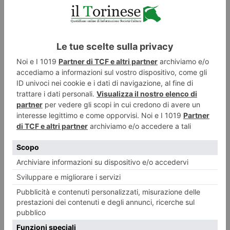
“Se si capissero le grandi ricadute della TAV, le cose
sarebbero diverse”
Caro Direttore, per oltre un secolo, a partire dalla metà dell’800, il
Piemonte era alla guida