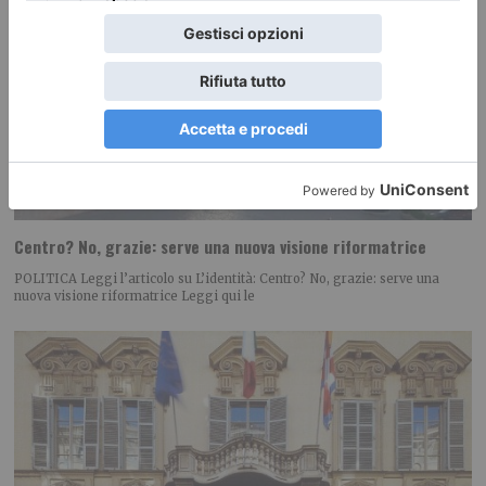
Centro? No, grazie: serve una nuova visione riformatrice
POLITICA Leggi l’articolo su L’identità: Centro? No, grazie: serve una
nuova visione riformatrice Leggi qui le