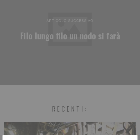
ARTICOLO SUCCESSIVO
Filo lungo filo un nodo si farà
RECENTI: