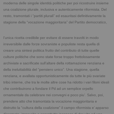
moderna delle singole identità politiche per poi ricostruire insieme
una coalizione plurale, inclusiva e autenticamente riformista. Del
resto, tramontati i “partiti plurali” ed esauritasi definitivamente la
stagione della “vocazione maggioritaria” del Partito
democratico,
l’unica ricetta credibile per evitare di essere travolti in modo
irreversibile dalle forze sovraniste e populiste resta quella di
creare una sintesi politica frutto del contributo di tutte quelle
culture politiche che sono state forse troppo frettolosamente
archiviate e sacrificate sull’altare della rottamazione renziana e
della ineluttabilità del “pensiero unico”. Una stagione, quella
renziana, e avallata opportunisticamente da tutte le più svariate
tribù interne, che tra le molte altre cose ha ridotto i vari filoni ideali
che contribuirono a fondare il Pd ad un semplice orpello
ornamentale da celebrare nei convegni e poco piu’. Salvo, poi,
prendere atto che tramontata la vocazione maggioritaria e
distrutto la “cultura della coalizione” il campo riformista e’ apparso