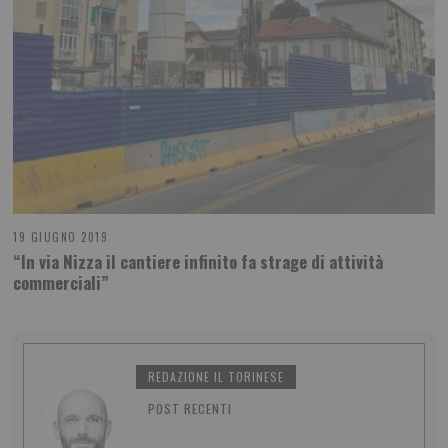
19 GIUGNO 2019
“In via Nizza il cantiere infinito fa strage di attività
commerciali”
REDAZIONE IL TORINESE
POST RECENTI