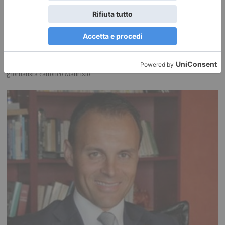
Nadia Toffa, il coraggio della testimonianza
*** La lettera *** La conduttrice de ‘Le Jene’ nelle parole accorate del
giornalista cattolico Maurizio