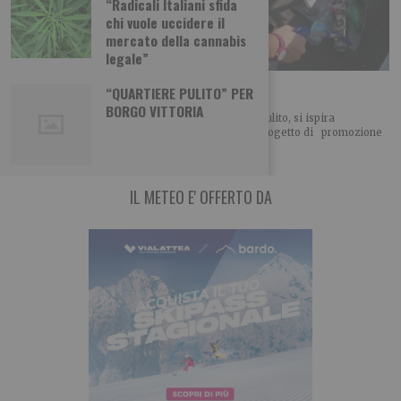
“Radicali Italiani sfida
chi vuole uccidere il
mercato della cannabis
legale”
“Quartiere Pulito”
“QUARTIERE PULITO” PER
BORGO VITTORIA
Riceviamo e pubblichiamo Si chiama “Quartiere Pulito, si ispira
a La Via della Felicità di L. Ron Hubbard ed è un progetto di promozione
IL METEO E' OFFERTO DA