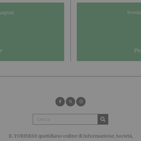
 August
Previs
e
p
IL TORINESE
quotidiano online di Informazione, Società,