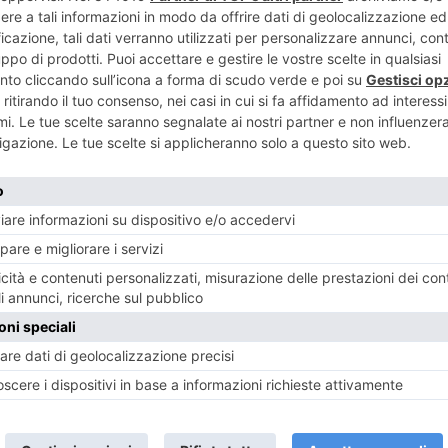
ENTE
ART
 in omaggio
All’Egizio t
Barcellona