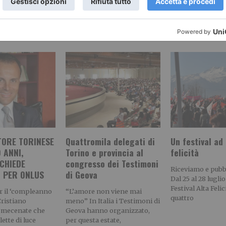
RECENTI:
TORE TORINESE
Quattromila delegati di
Un festival ad 
 ANNI,
Torino e provincia al
felicità
CHIEDE
congresso dei Testimoni
Riceviamo e pub
I PER ONLUS
di Geova
Dal 25 al 28 luglio
Festival Alta Felic
r il ‘compleanno
“L’amore non viene mai
quattro
Cristiano
meno” In Italia i Testimoni di
il mecenate che
Geova hanno organizzato,
lette di luce
per questa estate,