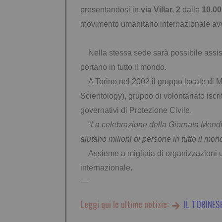
presentandosi in
via Villar, 2
dalle
10.00
movimento umanitario internazionale av
Nella stessa sede sarà possibile assister
portano in tutto il mondo.
A Torino nel 2002 il gruppo locale di Mi
Scientology), gruppo di volontariato isc
governativi di Protezione Civile.
“
La celebrazione della Giornata Mond
aiutano milioni di persone in tutto il mon
Assieme a migliaia di organizzazioni uman
internazionale.
—
Leggi qui le ultime notizie:
IL TORINES