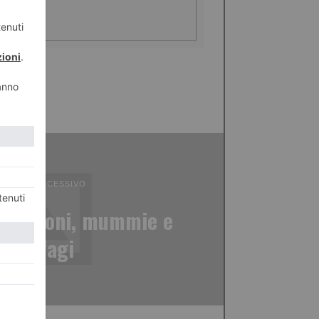
ICOLO SUCCESSIVO
ra faraoni, mummie e
sarcofagi