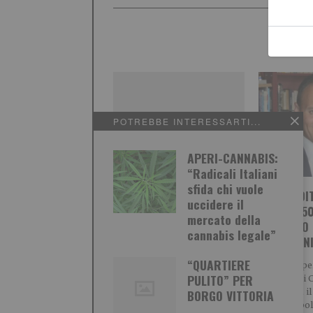
POTREBBE INTERESSARTI...
APERI-CANNABIS:
“Radicali Italiani
sfida chi vuole
IMPRENDI
uccidere il
COMPIE 50
mercato della
Nadia Toffa, il coraggio
INREGALO 
cannabis legale”
della testimonianza
DONAZION
*** La lettera *** La
“QUARTIERE
Successo pe
conduttrice de ‘Le Jene’ nelle
PULITO” PER
solidale’ di 
parole accorate del
Bilucaglia, 
BORGO VITTORIA
giornalista cattolico Maurizio
azzera le bol