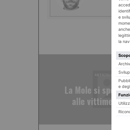
ARTICOLO PRECED
La Mole si spegne
alle vittime di 