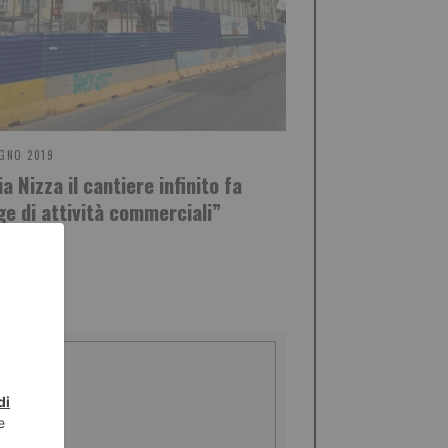
GNO 2019
ia Nizza il cantiere infinito fa
ge di attività commerciali”