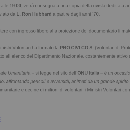
alle
19.00
, verrà consegnata una copia della rivista dedicata a
viato da
L. Ron Hubbard
a partire dagli anni ’70.
e con ingresso libero alla proiezione del documentario filmato s
nistri Volontari ha formato la
PRO.CIVI.CO.S.
(Volontari di Pro
ritto all’elenco del Dipartimento Nazionale, costantemente attivo
iale Umanitaria
– si legge nel sito dell’
ONU Italia
–
è un’occasio
do, affrontando pericoli e avversità, animati da un grande spirito 
itarie e decine di milioni di volontari, i Ministri Volontari con
E