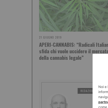
21 GIUGNO 2019
APERI-CANNABIS: “Radicali Italia
sfida chi vuole uccidere il mercat
della cannabis legale”
REDAZIONE IL TORI