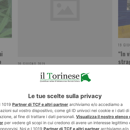
19 GIU
ni
“In v
o
stra
20 GIUGNO 2019
“QUARTIERE PULITO” PER BORGO
VITTORIA
NESE
POST RECENTI