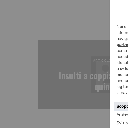
ARTICOLO PRECED
Insulti a coppia gay
quindicen