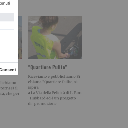
alta
“Quartiere Pulito”
Riceviamo e pubblichiamo Si
chiama “Quartiere Pulito, si
blichiamo
ispira
 tornerà il
a La Via della Felicità di L. Ron
ità, che per
Hubbard ed è un progetto
di promozione