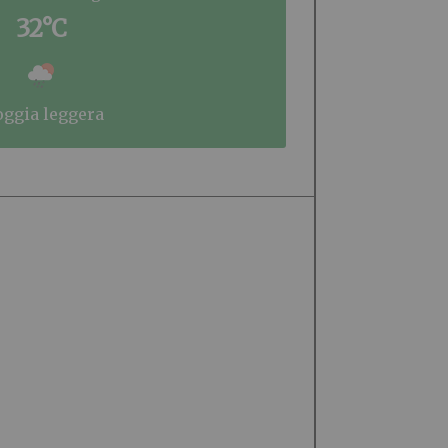
32°C
ioggia leggera