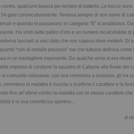
elo contro, qualcuno barava per tentare di batterlo. Le bocce so
to 54 gare consecutivamente. Tentava sempre di non salire di cat
ersari e quando lo passavano in categoria “B” si arrabbiava. Dav
ssione. Ha vinto sette pallini d’oro e un numero incalcolabile di
eferiva lasciarli ai soci dato che non sapeva dove metterli. Di t
 quanto “non di metallo prezioso” ma che tuttavia definiva come 
sa in un medagliere imponente. Da qualche anno si era ritirato 
babile impresa di condurre la squadra di Cafasse alla finale dei
 la comunità cafassese, con una cerimonia a sorpresa, gli ha con
, nemmeno la malattia è riuscita a scalfirne il carattere e la forza
ndo fino all’ultimo contro la malattia con lo stesso carattere ch
bilità e la sua correttezza sportiva…
A no