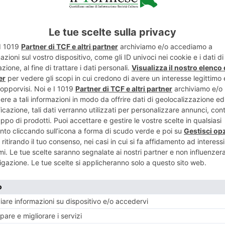
ENTE
ART
 da ragazzini
Donna mort
ni
t