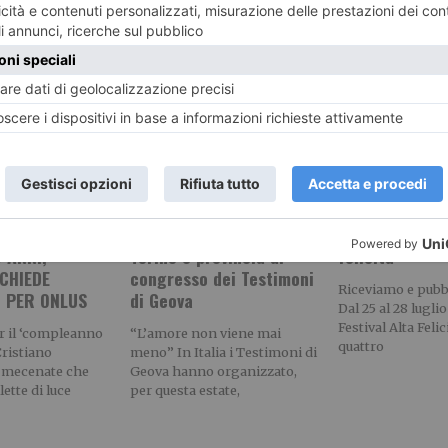
RECENTI:
TORE TORINESE
Quattromila delegati di
Un festival ad 
 ANNI,
Torino e provincia al
felicità
CHIEDE
congresso dei Testimoni
Riceviamo e pub
I PER ONLUS
di Geova
Dal 25 al 28 luglio
Festival Alta Felic
r il ‘compleanno
“L’amore non viene mai
quattro
Cristiano
meno” In Italia i Testimoni di
il mecenate che
Geova hanno organizzato,
lette di luce
per questa estate,