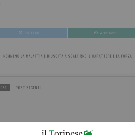
E
TWITTER
WHATSAPP
NEMMENO LA MALATTIA È RIUSCITA A SCALFIRNE IL CARATTERE E LA FORZA
NESE
POST RECENTI