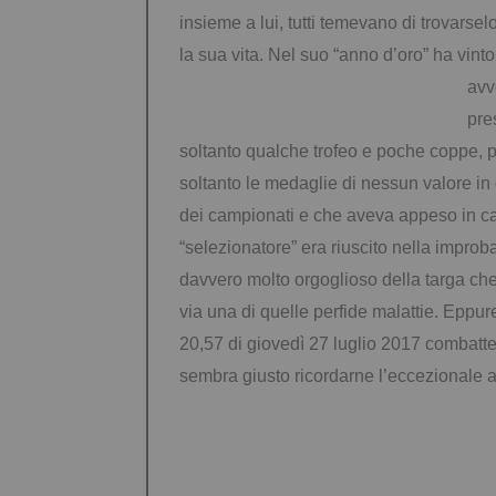
insieme a lui, tutti temevano di trovars
la sua vita. Nel suo “anno d’oro” ha vin
avv
pre
soltanto qualche trofeo e poche coppe, pr
soltanto le medaglie di nessun valore in
dei campionati e che aveva appeso in ca
“selezionatore” era riuscito nella impro
davvero molto orgoglioso della targa che
via una di quelle perfide malattie. Eppure
20,57 di giovedì 27 luglio 2017 combatte
sembra giusto ricordarne l’eccezionale a