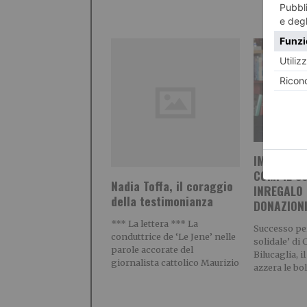
IMPRENDI
COMPIE 50
Nadia Toffa, il coraggio
INREGALO 
della testimonianza
DONAZION
*** La lettera *** La
Successo pe
conduttrice de ‘Le Jene’ nelle
solidale’ di 
parole accorate del
Bilucaglia, 
giornalista cattolico Maurizio
azzera le bol