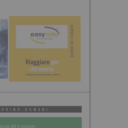
TORINO DOMANI
sioni del 9 August