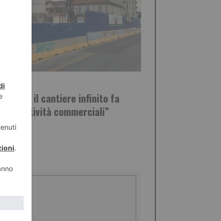
GNO 2019
ia Nizza il cantiere infinito fa
ge di attività commerciali”