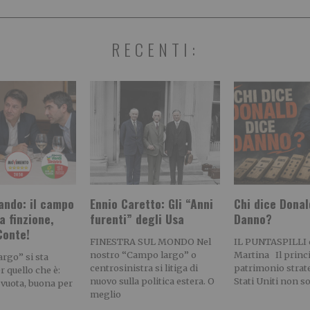
RECENTI:
ando: il campo
Ennio Caretto: Gli “Anni
Chi dice Donal
a finzione,
furenti” degli Usa
Danno?
onte!
FINESTRA SUL MONDO Nel
IL PUNTASPILLI 
nostro “Campo largo” o
Martina Il princ
rgo” si sta
centrosinistra si litiga di
patrimonio strat
r quello che è:
nuovo sulla politica estera. O
Stati Uniti non s
 vuota, buona per
meglio