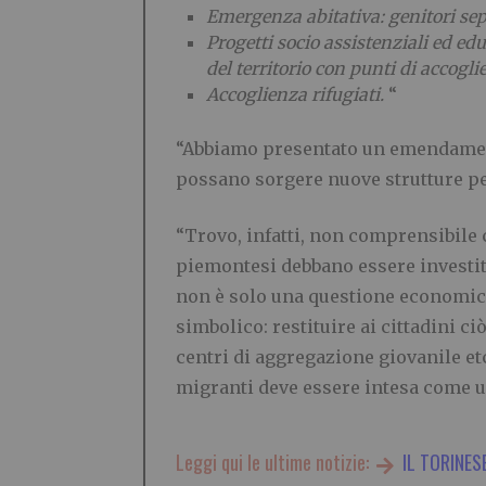
Emergenza abitativa: genitori separ
Progetti socio assistenziali ed edu
del territorio con punti di accogli
Accoglienza rifugiati.
“
“Abbiamo presentato un emendamen
possano sorgere nuove strutture per
“Trovo, infatti, non comprensibile c
piemontesi debbano essere investite
non è solo una questione economica
simbolico: restituire ai cittadini ci
centri di aggregazione giovanile etc
migranti deve essere intesa come un 
Leggi qui le ultime notizie:
IL TORINES