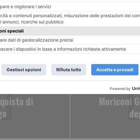
ENTE
ART
nquista di
Moriconi Ga
go
de