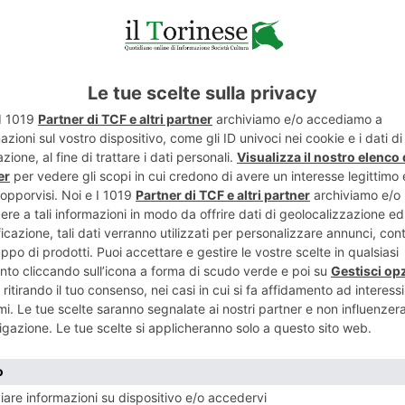
19 GIU
ni
“In v
o
stra
20 GIUGNO 2019
“QUARTIERE PULITO” PER BORGO
VITTORIA
NESE
POST RECENTI