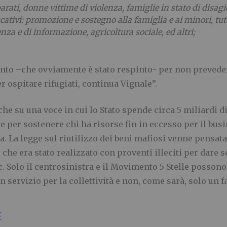
ati, donne vittime di violenza, famiglie in stato di disagio,
cativi: promozione e sostegno alla famiglia e ai minori, tute
enza e di informazione, agricoltura sociale, ed altri;
to –che ovviamente è stato respinto- per non prevede
 ospitare rifugiati, continua Vignale”.
he su una voce in cui lo Stato spende circa 5 miliardi di 
 per sostenere chi ha risorse fin in eccesso per il busi
. La legge sul riutilizzo dei beni mafiosi venne pensat
ò che era stato realizzato con proventi illeciti per dare s
. Solo il centrosinistra e il Movimento 5 Stelle possono
servizio per la collettività e non, come sarà, solo un fa
E