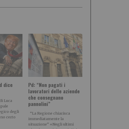
d dice
Pd: “Non pagati i
lavoratori delle aziende
che consegnano
di Luca
pannolini”
ipale
egico degli
“La Regione chiarisca
ono certo
immediatamente la
situazione” «Negli ultimi