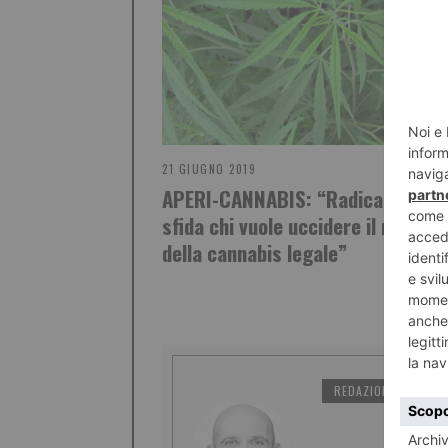
21 GIUGNO 2019
APERI-CANNABIS: “Radicali Italia
sfida chi vuole uccidere il mercat
della cannabis legale”
REDAZIONE IL TORI