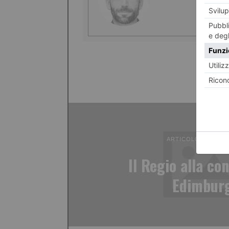
ARTICOLO PRECED
Il Regio alla co
Edimbur