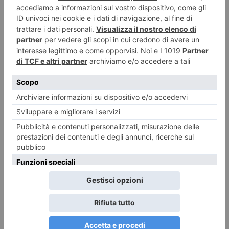
Nadia Toffa, il coraggio della testimonianza
*** La lettera *** La conduttrice de ‘Le Jene’ nelle parole accorate del
giornalista cattolico Maurizio