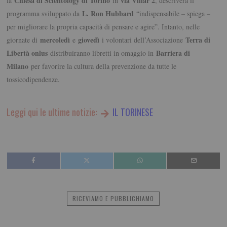
Chiesa di Scientology di Torino
via Villar 2
la
in
, descriverà il
L. Ron Hubbard
programma sviluppato da
“indispensabile – spiega –
per migliorare la propria capacità di pensare e agire”. Intanto, nelle
mercoledì
giovedì
Terra di
giornate di
e
i volontari dell’Associazione
Libertà onlus
Barriera di
distribuiranno libretti in omaggio in
Milano
per favorire la cultura della prevenzione da tutte le
tossicodipendenze.
Leggi qui le ultime notizie:
IL TORINESE
RICEVIAMO E PUBBLICHIAMO