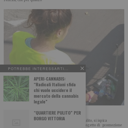
Felicità, che per quattro
POTREBBE INTERESSARTI...
APERI-CANNABIS:
“Radicali Italiani sfida
chi vuole uccidere il
mercato della cannabis
legale”
“Quartiere Pulito”
“QUARTIERE PULITO” PER
BORGO VITTORIA
Riceviamo e pubblichiamo Si chiama “Quartiere Pulito, si ispira
a La Via della Felicità di L. Ron Hubbard ed è un progetto di promozione