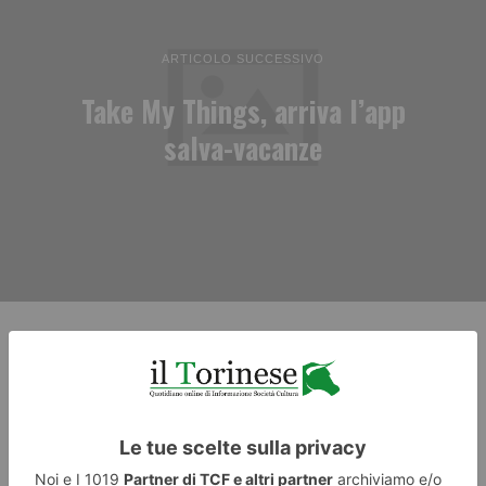
ARTICOLO SUCCESSIVO
Take My Things, arriva l’app
salva-vacanze
RECENTI: