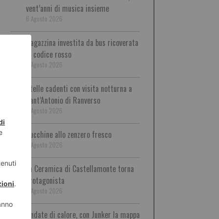
vent’anni di musica insieme
6 Agosto 2026
Ragazzina investita da bus ricoverata
in codice rosso
6 Agosto 2026
Stelle cadenti con visita notturna a
Sant’Antonio di Ranverso
6 Agosto 2026
Zucchine allo zenzero fresco
6 Agosto 2026
La Ceramica di Castellamonte torna
protagonista
6 Agosto 2026
Ondate di calore, con Junker la mappa