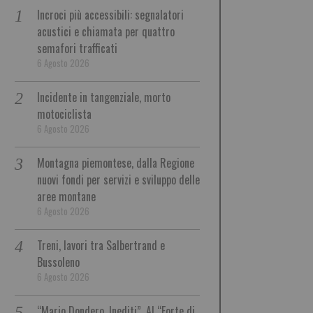
Incroci più accessibili: segnalatori
acustici e chiamata per quattro
semafori trafficati
6 Agosto 2026
Incidente in tangenziale, morto
motociclista
6 Agosto 2026
Montagna piemontese, dalla Regione
nuovi fondi per servizi e sviluppo delle
aree montane
6 Agosto 2026
Treni, lavori tra Salbertrand e
Bussoleno
6 Agosto 2026
“Mario Dondero. Inediti”. Al “Forte di