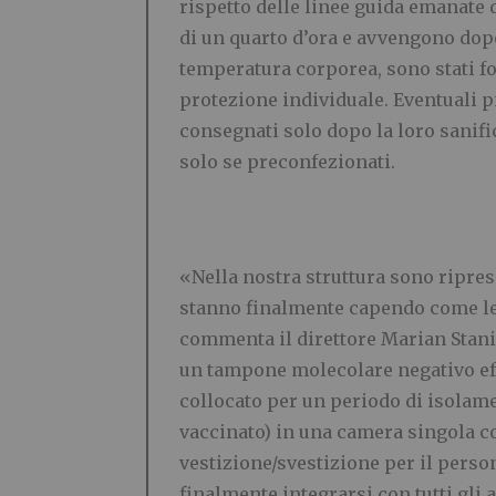
rispetto delle linee guida emanate
di un quarto d’ora e avvengono dopo 
temperatura corporea, sono stati for
protezione individuale. Eventuali p
consegnati solo dopo la loro sanifi
solo se preconfezionati.
«Nella nostra struttura sono ripresi
stanno finalmente capendo come le
commenta il direttore Marian Stani
un tampone molecolare negativo eff
collocato per un periodo di isolame
vaccinato) in una camera singola co
vestizione/svestizione per il perso
finalmente integrarsi con tutti gli 