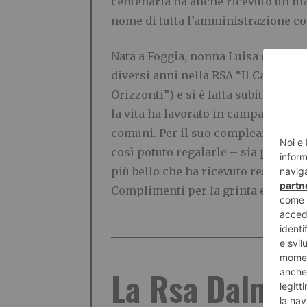
centenaria ha anche ricevuto un maz
nome di tutta l’amministrazione c
Nata a Foggia, nonna Luisa è ospite
diversi anni nella RSA “Il Castagno
Orizzonti”) e si è fatta subito ben v
la vita ha lavorato in campagna e no
comuni. Per il suo compleanno ha ri
così potuto regalarle – sia pure a 
più bello che ha ricevuto resta com
Complimenti per la grinta e ancora 
La Rsa Dalmass