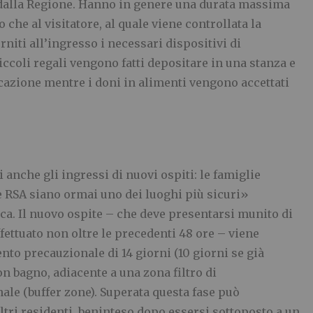
 dalla Regione. Hanno in genere una durata massima
che al visitatore, al quale viene controllata la
niti all’ingresso i necessari dispositivi di
iccoli regali vengono fatti depositare in una stanza e
cazione mentre i doni in alimenti vengono accettati
 anche gli ingressi di nuovi ospiti: le famiglie
 RSA siano ormai uno dei luoghi più sicuri»
ca. Il nuovo ospite – che deve presentarsi munito di
ettuato non oltre le precedenti 48 ore – viene
nto precauzionale di 14 giorni (10 giorni se già
n bagno, adiacente a una zona filtro di
nale (buffer zone). Superata questa fase può
altri residenti, beninteso dopo essersi sottoposto a un