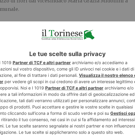
zo di fiori dal vicesindaco Maria Grazia Midollini a
omunale.
 della struttura da pochi mesi (dopo aver vissuto per
” di Frossasco, sempre del gruppo “Sereni
olere per il suo carattere dolce e tranquillo. Per tutta
nostante l’età avanzata partecipa ancora alle attività
cevuto in videochiamata gli auguri del figlio, che ha
distanza – un ulteriore momento di serenità. Il dono
unque la recente vaccinazione anti Covid.
tanti auguri!
o riapre alle visite