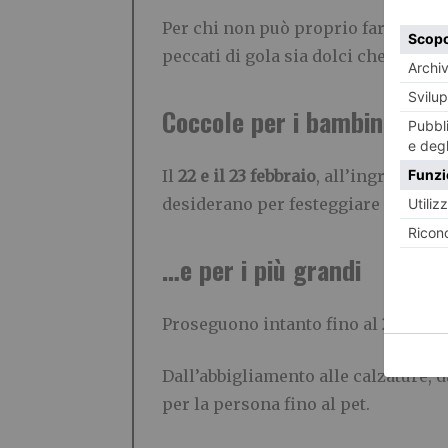
Per chi non può proprio fare a men
peccati di gola sia dolci che salati:
Coccole per i bambini…
Il
22 e il 23 febbraio
, all’ingresso d
desiderano per festeggiare al megli
…e per i più grandi
Proseguono intanto fino al
29 febbr
Dall’abbigliamento alle calzature, da
per la persona fino al pet.