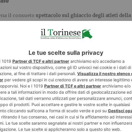
ena il consueto
spettacolo sul ghiaccio degli atleti della
iazza Centrale dello Shopping Village
la pista di pattin
 di Carnevale regalando agli spettatori uno show colora
zione è, come sempre, aperta a tutti gli appassionati e g
zza di pattinare sul ghiaccio, l’impianto osserverà i soli
le 16:00 alle 20:00 e il sabato e la domenica dal mattino, 
Chi non fosse munito di pattini potrà noleggiarli dirett
 al paio per la durata di un’ora il sabato e la domenica. 
ccasione della Festa della Donna.
i
Mondojuve…
ibuiti gratuitamente palloncini dai mille colori e zucch
Artemisia.