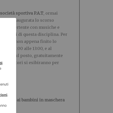
 società sportiva P.A.T
, ormai
aggio, inaugurata lo scorso
to e divertente con musiche e
li amanti di questa disciplina. Per
ti orari non appena finito lo
dalle 10:00 alle 13:00, e al
amente sul posto, gratuitamente
I pattinatori si esibiranno per
ero filato ai bambini in maschera