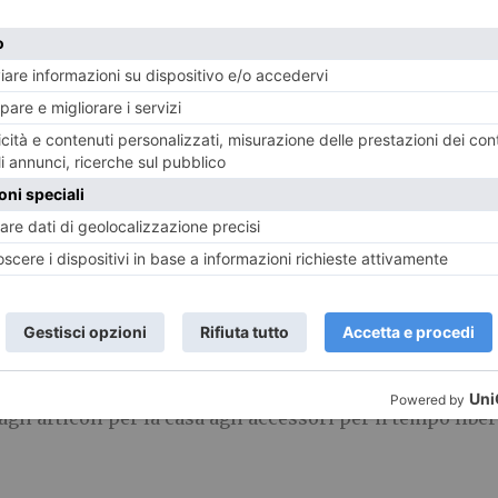
o dei dolci, il centro amplia la sua offerta commercial
ODStore
è il posto giusto per i più ghiotti e per chi non
el negozio, potranno essere truccati da mani esperte e t
o il Carnevale.
aio i
Saldi Autunno/inverno
!
gli articoli per la casa agli accessori per il tempo libero