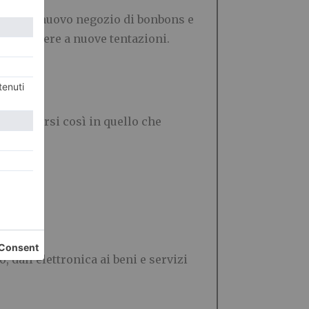
e con un nuovo negozio di bonbons e
 sa resistere a nuove tentazioni.
rasformarsi così in quello che
, dall’elettronica ai beni e servizi