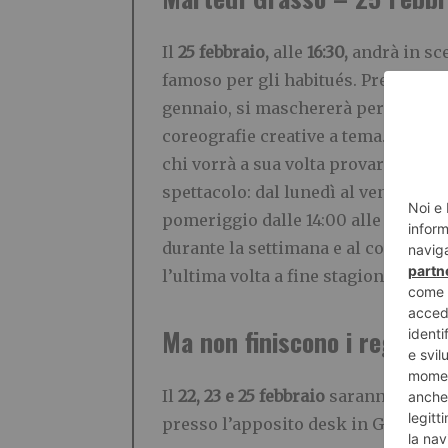
Il
25 febbraio,
alle
16:30,
andrà in sc
famoso per gli habitués. Presso la
P
gennaio, si maschererà per la festa
coreografie creative a tema. L’esibi
chi vorrà a sua volta provare l’ebre
spettacolo: dal lunedì al venerdì dal
pomeriggio dalle 14:00 alle 20:00. 
durante la settimana e al costo di 2€
l’ultima volta a fine stagione, in o
Ma non finiscono i regali d
Il
22, 23 e 25 febbraio
saranno
distr
presso l’apposito desk in Galleria 