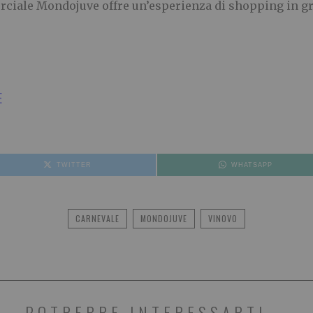
rciale Mondojuve offre un’esperienza di shopping in gra
E
TWITTER
WHATSAPP
CARNEVALE
MONDOJUVE
VINOVO
POTREBBE INTERESSARTI...