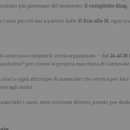
 animato più gettonato del momento:
il coniglietto Bing
.
e i suoi piccoli fan a partire dalle
15 fino alle 19
, ogni or
 10 anni (non compiuti), verrà organizzato – dal
24 al 28
mascherina
” per creare la propria maschera di Carnevale
olori e ogni altro tipo di materiale che servirà per far
dere agli amici.
zate tutti i mesi, tutte con temi diversi, pronte per ded
aio