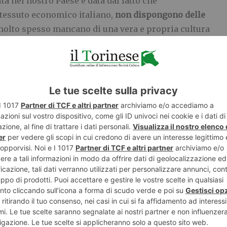
ta nel nostro Paese è data dal fatto che
l tessuto economico italiano,
non dispongono delle
olto spesso mancano di una vera e propria cultura
Leoncino
, responsabile marketing di BitBoss.
ma serve uno sforzo congiunto di istituzioni, attori
 dell’informazione affinché queste opportunità
eneri un impatto concreto sul territorio”, conclude
rtup innovativa incubata in
I3P
, l’incubatore delle
i Torino. Progetta e sviluppa prodotti digitali basati
innovazione e collabora ogni giorno con developer
o Innometro si può consultare la pagina dedicata al
ss.it/bando-innometro
.