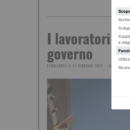
I lavoratori fr
governo
PUBBLICATO IL
27 FEBBRAIO 2021
ECONOMIA E 