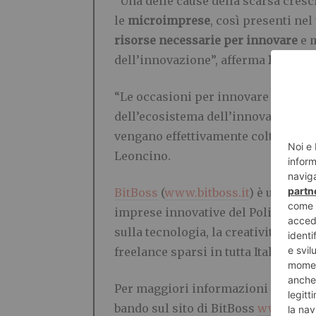
“Una delle cause della scarsa cresci
le
microimprese
, così presenti ne
risorse necessarie per innovare
e m
dell’innovazione”, afferma
Davide 
“Le occasioni per innovare ci sono 
dell’ecosistema dell’innovazione e
vengano effettivamente colte e si g
Leoncino.
BitBoss
(
www.bitboss.it
) è una sta
imprese innovative del Politecnico d
sulla tecnologia, la creatività e l’
freelance sparsi in tutta Italia.
Per maggiori informazioni sul Band
bando sul sito di BitBoss
www.bitbo