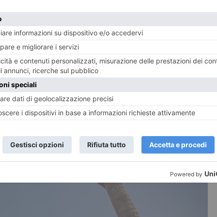
agili chiedono aiuto al
SOCIETA'