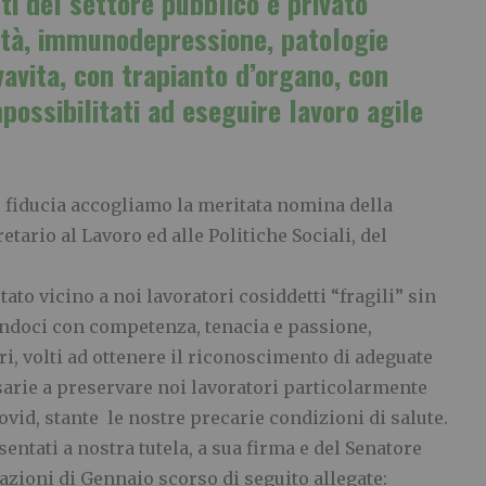
nti del settore pubblico e privato
ità, immunodepressione, patologie
vavita, con trapianto d’organo, con
mpossibilitati ad eseguire lavoro agile
 fiducia accogliamo la meritata nomina della
etario al Lavoro ed alle Politiche Sociali, del
tato vicino a noi lavoratori cosiddetti “fragili” sin
endoci con competenza, tenacia e passione,
ri, volti ad ottenere il riconoscimento di adeguate
ssarie a preservare noi lavoratori particolarmente
ovid, stante le nostre precarie condizioni di salute.
sentati a nostra tutela, a sua firma e del Senatore
azioni di Gennaio scorso di seguito allegate: