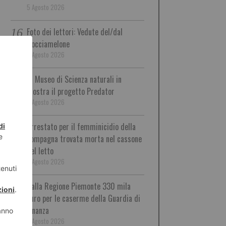
5 Agosto 2026
Foto dei lettori: Vedute del/dal
Rocciamelone
5 Agosto 2026
Al Museo di Scienza naturali in
mostra il progetto Predator
5 Agosto 2026
Arrestato per il femminicidio della
compagna trovata morta nel cassone
del letto
5 Agosto 2026
Dalla Regione Piemonte 330 mila
euro per le caserme della Guardia di
Finanza
5 Agosto 2026