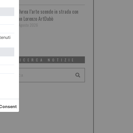
A Ivrea l’arte scende in strada con
San Lorenzo ArtDabò
5 Agosto 2026
RICERCA NOTIZIE