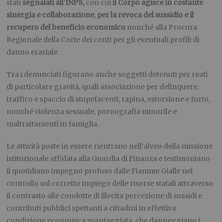
stati
segnalati all’INPS,
con cui
il Corpo agisce in costante
sinergia e collaborazione
,
per la revoca del sussidio e il
recupero del beneficio economico
nonché alla Procura
Regionale della Corte dei conti per gli eventuali profili di
danno erariale.
Tra i denunciati figurano anche soggetti detenuti per reati
di particolare gravità, quali associazione per delinquere,
traffico e spaccio di stupefacenti, rapina, estorsione e furto,
nonché violenza sessuale, pornografia minorile e
maltrattamenti in famiglia.
Le attività poste in essere rientrano nell’alveo della missione
istituzionale affidata alla Guardia di Finanza e testimoniano
il quotidiano impegno profuso dalle Fiamme Gialle nel
controllo sul corretto impiego delle risorse statali attraverso
il contrasto alle condotte di illecita percezione di sussidi e
contributi pubblici spettanti a cittadini in effettiva
condizione economica svantaggiata, che danneggiano i