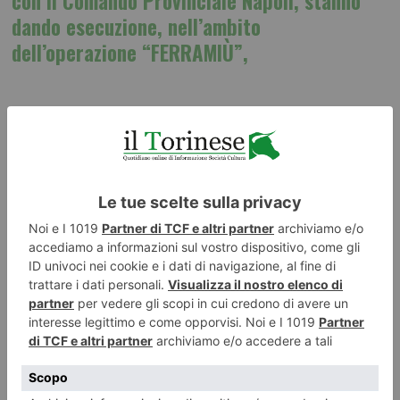
con il Comando Provinciale Napoli, stanno
dando esecuzione, nell’ambito
dell’operazione “FERRAMIÙ”,
ad un’ordinanza di
custodia cautelare
emessa dal Giudice
per le indagini preliminari del locale Tribunale nei confronti
di
15 persone
(10 in carcere e 5 ai domiciliari), appartenenti
ad una
associazione per delinquere di matrice
internazionale
finalizzata al
traffico illecito di rifiuti
metallici,
all’
autoriciclaggio
di proventi illeciti
e all’emissione
ed utilizzo di documenti attestanti operazioni inesistenti
.
In corso di svolgimento, altresì,
perquisizioni
nei confronti
di decine di soggetti e società, nonché il
sequestro
preventivo disposto su beni per oltre 130 milioni di euro
, tra
cui disponibilità finanziarie, immobili, veicoli e quote
societarie riconducibili agli indagati.