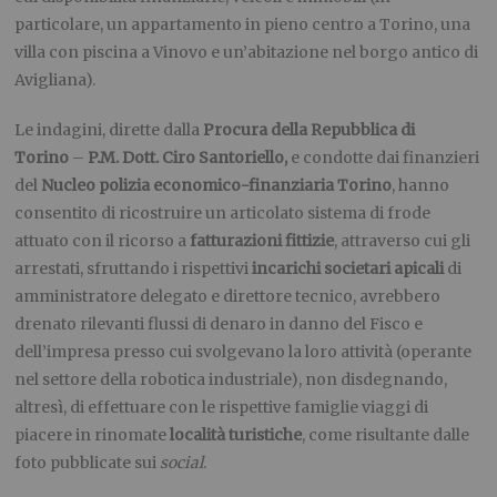
particolare, un appartamento
in pieno centro a Torino, una
villa con piscina a Vinovo e un’abitazione nel borgo antico di
Avigliana).
Le indagini, dirette dalla
Procura della Repubblica di
Torino
–
P.M. Dott. Ciro Santoriello,
e condotte dai finanzieri
del
Nucleo polizia economico-finanziaria Torino
, hanno
consentito di ricostruire un articolato sistema di frode
attuato con il ricorso a
fatturazioni fittizie
, attraverso cui gli
arrestati, sfruttando i rispettivi
incarichi societari apicali
di
amministratore delegato e direttore tecnico, avrebbero
drenato rilevanti flussi di denaro in danno del Fisco e
dell’impresa presso cui svolgevano la loro attività (operante
nel settore della robotica industriale), non disdegnando,
altresì, di effettuare con le rispettive famiglie viaggi di
piacere in rinomate
località turistiche
, come risultante dalle
foto pubblicate sui
social
.