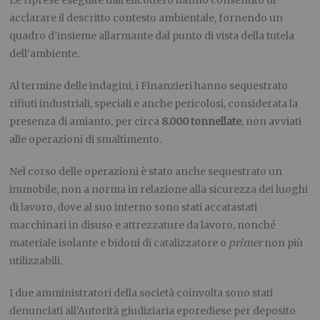
Le riprese eseguite dall’elicottero hanno consentito di
acclarare il descritto contesto ambientale, fornendo un
quadro d’insieme allarmante dal punto di vista della tutela
dell’ambiente.
Al termine delle indagini, i Finanzieri hanno sequestrato
rifiuti industriali, speciali e anche pericolosi, considerata la
presenza di amianto, per circa
8.000 tonnellate
, non avviati
alle operazioni di smaltimento.
Nel corso delle operazioni è stato anche sequestrato un
immobile, non a norma in relazione alla sicurezza dei luoghi
di lavoro, dove al suo interno sono stati accatastati
macchinari in disuso e attrezzature da lavoro, nonché
materiale isolante e bidoni di catalizzatore o
primer
non più
utilizzabili.
I due amministratori della società coinvolta sono stati
denunciati all’Autorità giudiziaria eporediese per deposito