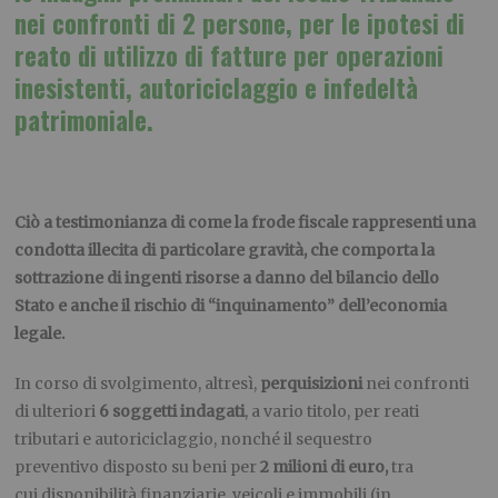
nei confronti di 2 persone, per le ipotesi di
reato di utilizzo di fatture per operazioni
inesistenti, autoriciclaggio e infedeltà
patrimoniale.
Ciò a testimonianza di come la frode fiscale rappresenti una
condotta illecita di particolare gravità, che comporta la
sottrazione di ingenti risorse a danno del bilancio dello
Stato e anche il rischio di “inquinamento” dell’economia
legale.
In corso di svolgimento, altresì,
perquisizioni
nei confronti
di ulteriori
6 soggetti indagati
, a vario titolo, per reati
tributari e autoriciclaggio, nonché il sequestro
preventivo disposto su beni per
2 milioni di euro,
tra
cui disponibilità finanziarie, veicoli e immobili (in