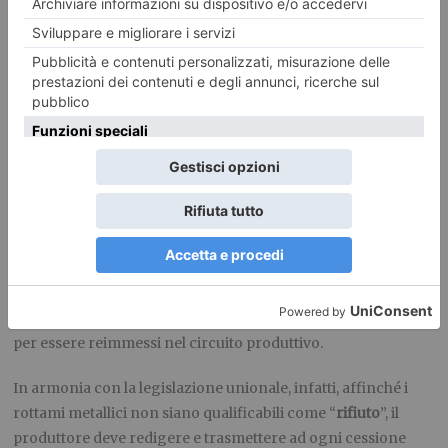
Le indagini,
dirette dalla Procura della Repubblica di Torino
–
Direzione Distrettuale Antimafia
– P.M. Dott. Valerio Longi
– e condotte dai finanzieri del
Nucleo di polizia economico-
finanziaria Torino
, hanno consentito di individuare un
sodalizio criminoso, a carattere transnazionale, che reperiva
sul territorio nazionale rifiuti metallici acquistati “in nero”,
predisponendo poi la “copertura” documentale e contabile
volta a farli apparire come rottami lecitamente acquistati da
imprese aventi sede all’estero, che ne attestavano falsamente
la regolarità secondo i requisiti richiesti dalla normativa
dell’Unione europea. Successivamente, tali rifiuti venivano
consegnati a fonderie o altre società commerciali del settore
per essere reimmessi nel circuito produttivo.
In armonia con la legislazione unionale, infatti, affinché i
rottami metallici non siano qualificabili come “
rifiuto
”, il
produttore deve redigere e trasmettere ad ogni cessione