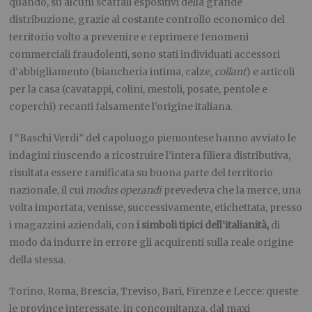
quando, su alcuni scaffali espositivi della grande
distribuzione, grazie al costante controllo economico del
territorio volto a prevenire e reprimere fenomeni
commerciali fraudolenti, sono stati individuati accessori
d’abbigliamento (biancheria intima, calze,
collant
) e articoli
per la casa (cavatappi, colini, mestoli, posate, pentole e
coperchi) recanti falsamente l’origine italiana.
I “Baschi Verdi” del capoluogo piemontese hanno avviato le
indagini riuscendo a ricostruire l’intera filiera distributiva,
risultata essere ramificata su buona parte del territorio
nazionale, il cui
modus operandi
prevedeva che la merce, una
volta importata, venisse, successivamente, etichettata, presso
i magazzini aziendali, con
i simboli tipici dell’italianità,
di
modo da indurre in errore gli acquirenti sulla reale origine
della stessa.
Torino, Roma, Brescia, Treviso, Bari, Firenze e Lecce: queste
le province interessate, in concomitanza, dal maxi