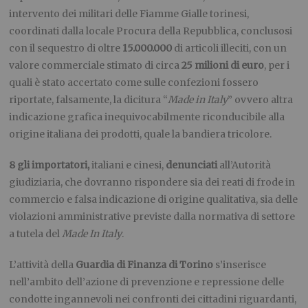
intervento dei militari delle Fiamme Gialle torinesi,
coordinati dalla locale Procura della Repubblica, conclusosi
con il sequestro di oltre
15.000.000
di articoli illeciti, con un
valore commerciale stimato di circa
25 milioni di euro
, per i
quali è stato accertato come sulle confezioni fossero
riportate, falsamente, la dicitura “
Made in Italy
” ovvero altra
indicazione grafica inequivocabilmente riconducibile alla
origine italiana dei prodotti, quale la bandiera tricolore.
8 gli importatori,
italiani e cinesi,
denunciati
all’Autorità
giudiziaria, che dovranno rispondere sia dei reati di frode in
commercio e falsa indicazione di origine qualitativa, sia delle
violazioni amministrative previste dalla normativa di settore
a tutela del
Made In Italy
.
L’attività della
Guardia di Finanza di Torino
s’inserisce
nell’ambito dell’azione di prevenzione e repressione delle
condotte ingannevoli nei confronti dei cittadini riguardanti,