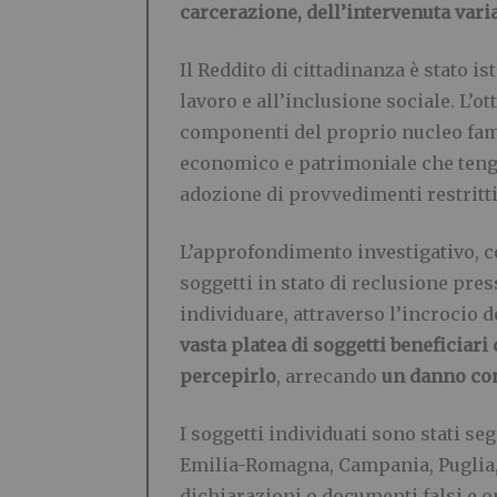
carcerazione, dell’intervenuta vari
Il Reddito di cittadinanza è stato i
lavoro e all’inclusione sociale. L’o
componenti del proprio nucleo famil
economico e patrimoniale che tengo
adozione di provvedimenti restritti
L’approfondimento investigativo, co
soggetti in stato di reclusione pres
individuare, attraverso l’incrocio d
vasta platea di soggetti beneficiar
percepirlo
, arrecando
un danno com
I soggetti individuati sono stati se
Emilia-Romagna, Campania, Puglia, Ca
dichiarazioni o documenti falsi e 