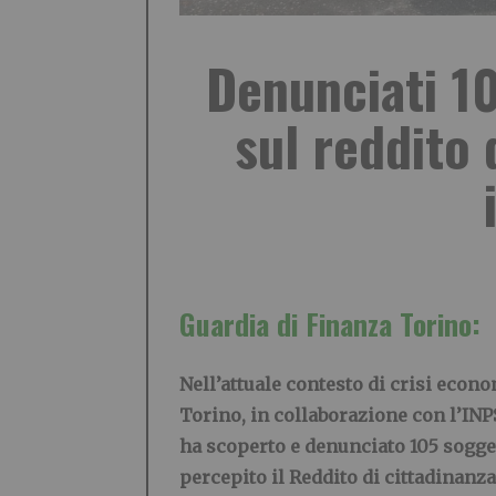
Denunciati 105
sul reddito 
G
uardia di
F
in
anza T
orino:
Nell’attuale contesto di crisi econ
Torino, in collaborazione con l’INPS,
ha scoperto e denunciato 105 soggett
percepito il Reddito di cittadinanz