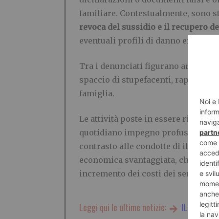
familiare. Contestualmente, sono s
revoca del sussidio e il recupero d
eventuali profili di danno erariale.
Tra i denunciati figurano anche sogg
spaccio di stupefacenti, rapina, es
famiglia.
Le attività poste in essere rientran
quotidiano impegno profuso dalle Fi
contrasto alle condotte di illecita p
economica svantaggiata, che dannegg
incremento dei costi dei servizi ero
Leggi qui le ultime notizie:
IL TORINES