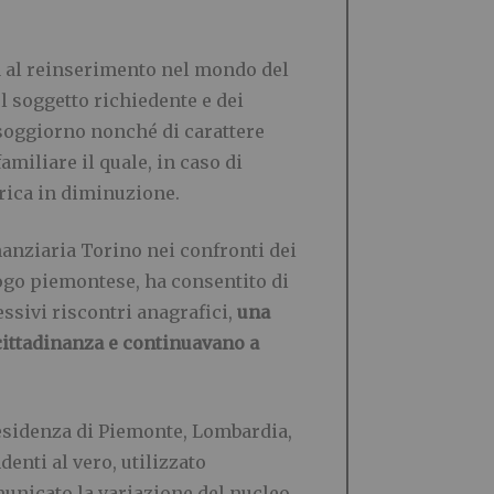
ata al reinserimento nel mondo del
el soggetto richiedente e dei
 soggiorno nonché di carattere
iliare il quale, in caso di
rica in diminuzione.
anziaria Torino nei confronti dei
ogo piemontese, ha consentito di
essivi riscontri anagrafici,
una
 cittadinanza e continuavano a
i residenza di Piemonte, Lombardia,
enti al vero, utilizzato
unicato la variazione del nucleo