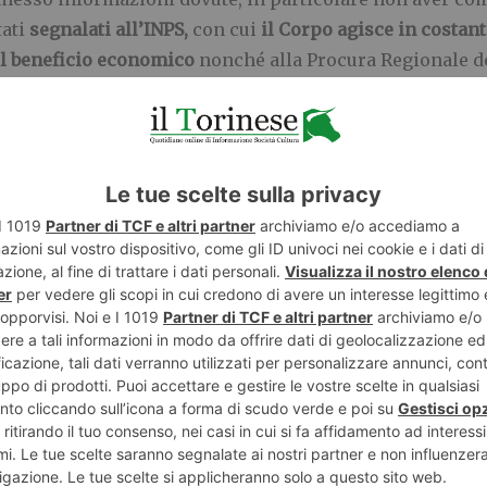
tati
segnalati all’INPS,
con cui
il Corpo agisce in costan
el beneficio economico
nonché alla Procura Regionale del
etti detenuti per reati di particolare gravità, quali ass
torsione e furto, nonché violenza sessuale, pornografia
o nell’alveo della missione istituzionale affidata alla G
amme Gialle nel controllo sul corretto impiego delle ri
ercezione di sussidi e contributi pubblici spettanti a cit
iano i contribuenti onesti, favoriscono l’iniquità soci
gati dallo Stato.
E