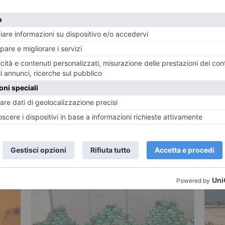
TWITTER
WHATSAPP
CRONACA
GUARDIA DÌ FINANZA
TORINO
POTREBBE INTERESSARTI...