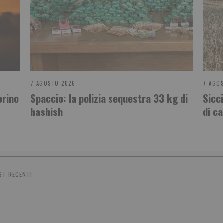
7 AGOSTO 2026
7 AGO
orino
Spaccio: la polizia sequestra 33 kg di
Sicc
hashish
di c
ST RECENTI