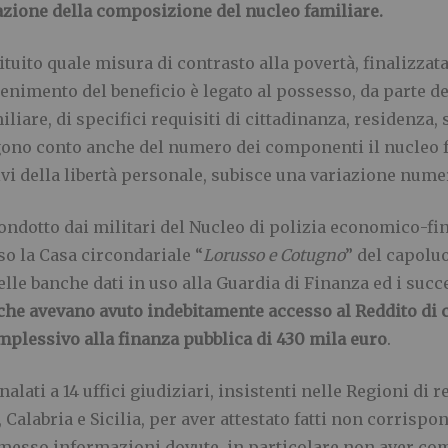
azione della composizione del nucleo familiare.
stituito quale misura di contrasto alla povertà, finalizz
ttenimento del beneficio è legato al possesso, da parte d
iare, di specifici requisiti di cittadinanza, residenza,
no conto anche del numero dei componenti il nucleo fam
vi della libertà personale, subisce una variazione nume
ndotto dai militari del Nucleo di polizia economico-fin
so la Casa circondariale “
Lorusso e Cotugno
” del capolu
elle banche dati in uso alla Guardia di Finanza ed i succ
i che avevano avuto indebitamente accesso al Reddito di
plessivo alla finanza pubblica di 430 mila euro
.
gnalati a 14 uffici giudiziari, insistenti nelle Regioni d
labria e Sicilia, per aver attestato fatti non corrispond
omesso informazioni dovute, in particolare non aver com