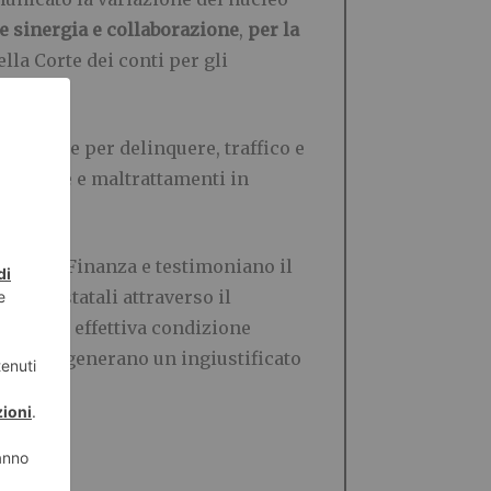
te sinergia e collaborazione
,
per la
la Corte dei conti per gli
ociazione per delinquere, traffico e
 minorile e maltrattamenti in
uardia di Finanza e testimoniano il
sorse statali attraverso il
tadini in effettiva condizione
ale e ingenerano un ingiustificato