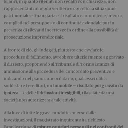
bilanci, in quanto ritenuti non redatti con chiarezza, non
rappresentanti in modo veritiero e corretto la situazione
patrimoniale e finanziaria e il risultato economico e, ancora,
compilati nel presupposto di continuità aziendale pur in
presenza di rilevanti incertezze in ordine alla possibilità di
prosecuzione imprenditoriale.
A fronte di ciò, gli indagati, piuttosto che avviare le
procedure di fallimento, avrebbero ulteriormente aggravato
il dissesto, proponendo al Tribunale di Torino istanza di
ammissione alla procedura del concordato preventivo e
indicando nel piano concordatario, quali
asset
utili a
soddisfare i creditori, un
immobile – risultato poi gravato da
ipoteca
– e delle
fideiussioni
inesigibili
, rilasciate da una
società non autorizzata a tale attività.
Alla luce di tutte le gravi condotte emerse dalle
investigazioni, il magistrato inquirente ha richiesto
l’applicazione di
misure cautelari personali nei confronti dei