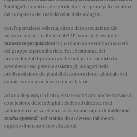
3 indagati
ritenuti essere gli ideatori ed i principali esecutori
del complesso dei reati disvelati dalle indagini.
Con l’operazione odierna, oltre a dare esecuzione alle
misure cautelari ordinate dal G.I.P., sono state eseguite
numerose perquisizioni
riguardanti una ventina di società
del gruppo imprenditoriale. Tra i destinatari dei
provvedimenti figurano anche noti professionisti che
avrebbero reso pareri e assistito gli indagati nella
predisposizione dei piani di ristrutturazione aziendale e di
ammissione a procedure concordatarie.
Ad uno di questi, tra l’altro, è stato notificato anche l’avviso di
conclusione delle indagini relative ad ulteriori reati
fallimentari che sarebbero stati commessi, con il
medesimo
modus operandi
, nell’ambito di un diverso fallimento,
oggetto di separate investigazioni.