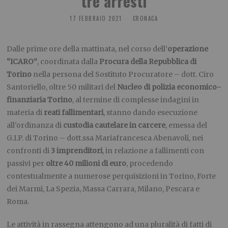
tre arresti
17 FEBBRAIO 2021
CRONACA
Dalle prime ore della mattinata, nel corso dell’
operazione
“ICARO”
, coordinata dalla
Procura della Repubblica di
Torino
nella persona del Sostituto Procuratore – dott. Ciro
Santoriello, oltre 50 militari del
Nucleo di polizia economico-
finanziaria Torino
, al termine di complesse indagini in
materia di
reati fallimentari
, stanno dando esecuzione
all’ordinanza di
custodia cautelare in carcere
, emessa del
G.I.P. di Torino – dott.ssa Mariafrancesca Abenavoli, nei
confronti di
3 imprenditori
, in relazione a fallimenti con
passivi per
oltre 40 milioni di euro
, procedendo
contestualmente a numerose perquisizioni in Torino, Forte
dei Marmi, La Spezia, Massa Carrara, Milano, Pescara e
Roma.
Le attività in rassegna attengono ad una pluralità di fatti di