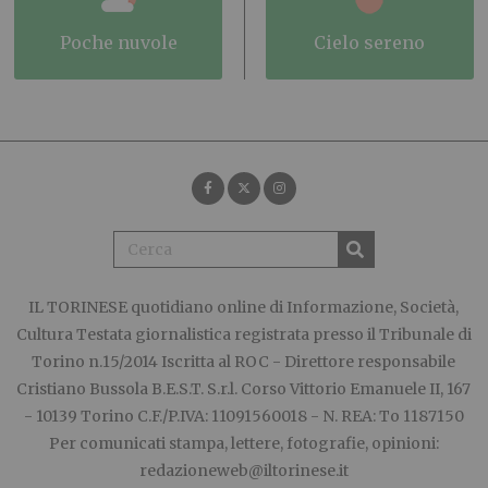
poche nuvole
cielo sereno
IL TORINESE
quotidiano online di Informazione, Società,
Cultura Testata giornalistica registrata presso il Tribunale di
Torino n.15/2014 Iscritta al ROC - Direttore responsabile
Cristiano Bussola B.E.S.T. S.r.l. Corso Vittorio Emanuele II, 167
- 10139 Torino C.F./P.IVA: 11091560018 - N. REA: To 1187150
Per comunicati stampa, lettere, fotografie, opinioni:
redazioneweb@iltorinese.it