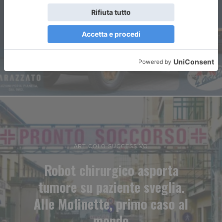
presenta il “gioiello” Alfa
Romeo 455
ARTICOLO SUCCESSIVO
Robot chirurgico asporta
tumore su paziente sveglia.
Alle Molinette, primo caso al
mondo