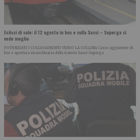
Eclissi di sole: il 12 agosto in bus e sulla Sassi – Superga si
vede meglio
POTENZIATI I COLLEGAMENTI VERSO LA COLLINA Corse aggiuntive di
bus e apertura straordinaria della tranvia Sassi-Superga