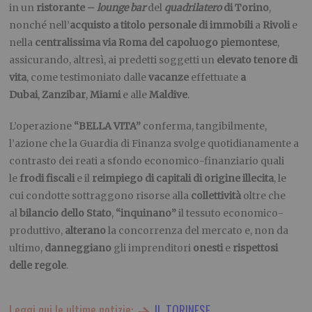
in un
ristorante –
lounge bar
del
quadrilatero
di Torino
,
nonché nell’
acquisto a titolo personale di immobili
a
Rivoli
e
nella
centralissima via Roma del capoluogo piemontese
,
assicurando, altresì, ai predetti soggetti un
elevato tenore di
vita
,
come testimoniato dalle
vacanze
effettuate
a
Dubai
,
Zanzibar
,
Miami
e alle
Maldive
.
L’operazione
“BELLA VITA”
conferma, tangibilmente,
l’azione che la Guardia di Finanza svolge quotidianamente a
contrasto dei reati a sfondo economico-finanziario quali
le
frodi fiscali
e il
reimpiego di capitali di origine illecita
, le
cui condotte sottraggono risorse alla
collettività
oltre che
al
bilancio dello Stato
,
“inquinano”
il tessuto economico-
produttivo,
alterano
la concorrenza del mercato e, non da
ultimo,
danneggiano
gli imprenditori
onesti
e
rispettosi
delle regole
.
Leggi qui le ultime notizie:
IL TORINESE