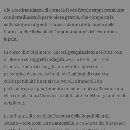
Ciò a testimonianza di come la frode fiscale rappresenti una
condotta illecita di particolare gravità, che comporta la
sottrazione di ingenti risorse a danno del bilancio dello
Stato e anche il rischio di “inquinamento” dell’economia
legale.
In corso di svolgimento, altresì,
perquisizioni
nei confronti
di ulteriori
6 soggetti indagati
, a vario titolo, per reati
tributari e autoriciclaggio, nonché il sequestro
preventivo disposto su beni per
2 milioni di euro,
tra
cui disponibilità finanziarie, veicoli e immobili (in
particolare, un appartamento
in pieno centro a Torino, una
villa con piscina a Vinovo e un’abitazione nel borgo antico di
Avigliana).
Le indagini, dirette dalla
Procura della Repubblica di
Torino
–
P.M. Dott. Ciro Santoriello,
e condotte dai finanzieri