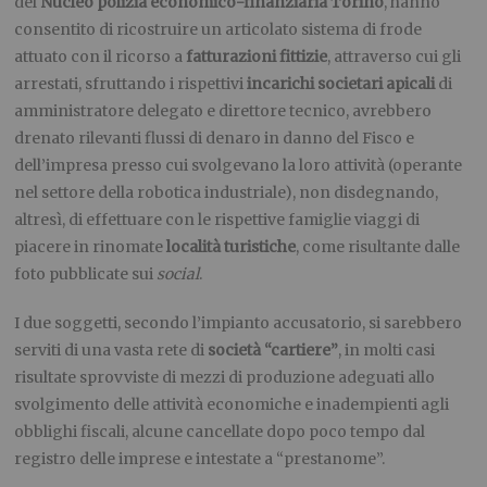
del
Nucleo polizia economico-finanziaria Torino
, hanno
consentito di ricostruire un articolato sistema di frode
attuato con il ricorso a
fatturazioni fittizie
, attraverso cui gli
arrestati, sfruttando i rispettivi
incarichi societari apicali
di
amministratore delegato e direttore tecnico, avrebbero
drenato rilevanti flussi di denaro in danno del Fisco e
dell’impresa presso cui svolgevano la loro attività (operante
nel settore della robotica industriale), non disdegnando,
altresì, di effettuare con le rispettive famiglie viaggi di
piacere in rinomate
località turistiche
, come risultante dalle
foto pubblicate sui
social
.
I due soggetti, secondo l’impianto accusatorio, si sarebbero
serviti di una vasta rete di
società “cartiere”
, in molti casi
risultate sprovviste di mezzi di produzione adeguati allo
svolgimento delle attività economiche e inadempienti agli
obblighi fiscali, alcune cancellate dopo poco tempo dal
registro delle imprese e intestate a “prestanome”.