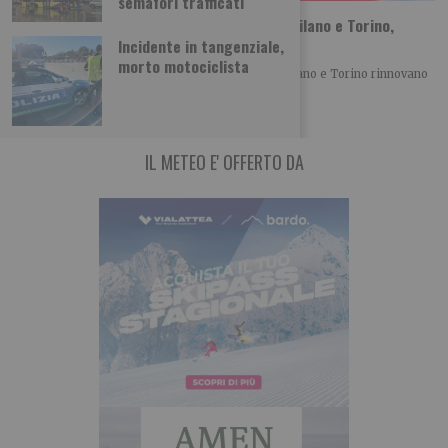
semafori trafficati
Sta per tornare MITO SettembreMusica: Milano e Torino,
vent’anni di musica insieme
Incidente in tangenziale,
morto motociclista
Con la XX edizione di MITO SettembreMusica, Milano e Torino rinnovano
un patto culturale che, anno
IL METEO E' OFFERTO DA