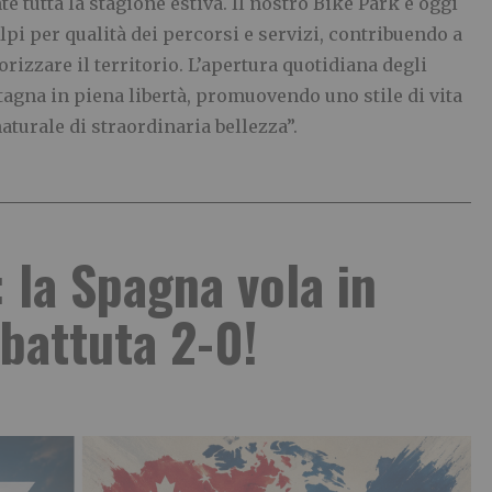
 tutta la stagione estiva. Il nostro Bike Park è oggi
lpi per qualità dei percorsi e servizi, contribuendo a
orizzare il territorio. L’apertura quotidiana degli
agna in piena libertà, promuovendo uno stile di vita
naturale di straordinaria bellezza”.
 la Spagna vola in
 battuta 2-0!