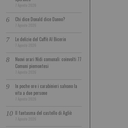
7 Agosto 2026
Chi dice Donald dice Danno?
7 Agosto 2026
Le delizie del Caffè Al Bicerin
7 Agosto 2026
Nuovi orari Nidi comunali: coinvolti 77
Comuni piemontesi
7 Agosto 2026
In poche ore i carabinieri salvano la
vita a due persone
7 Agosto 2026
Il fantasma del castello di Agliè
7 Agosto 2026