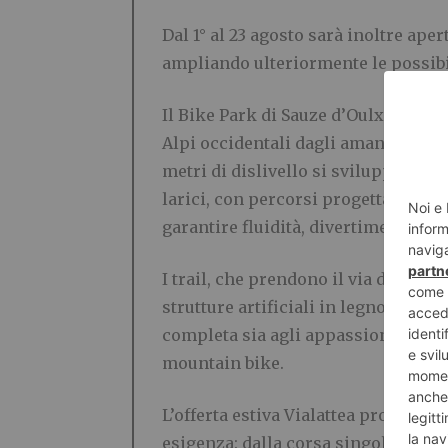
Dal 1° al 23 agosto sarà inoltre ap
ampliando ulteriormente le possibil
Il Bike Park di Sauze d’Oulx rappre
Alpi occidentali dagli amanti della
metri di dislivello si sviluppano tra
larici, con percorsi progettati dai 
garantire fluidità, divertimento e si
I trail, che prendono il via dai 2.13
strutture artificiali in legno, wall 
completa sia agli appassionati più 
mountain bike.
L’offerta estiva Vialattea propone d
esigenza: dalla corsa singola ai pass