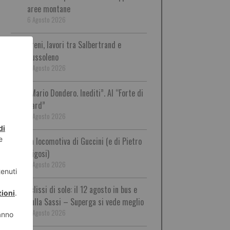
aree montane
6 Agosto 2026
Treni, lavori tra Salbertrand e
Bussoleno
6 Agosto 2026
“Mario Dondero. Inediti”. Al “Forte di
Bard”
6 Agosto 2026
La locomotiva di Guccini (e di Pietro
Rigosi)
6 Agosto 2026
Eclissi di sole: il 12 agosto in bus e
sulla Sassi – Superga si vede meglio
6 Agosto 2026