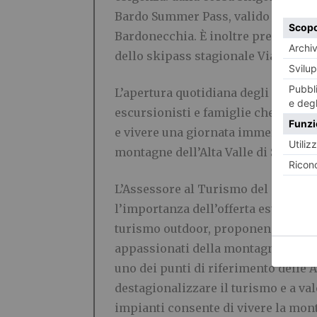
Bardo Summer Pass, valido per tutta 
Bardonecchia. È inoltre previsto u
dello skipass stagionale Vialattea 
L’apertura quotidiana degli impian
escursionisti e famiglie che desid
e vivere una giornata immersi nella 
montagne dell’Alta Valle di Susa.
L’Assessore al Turismo del Comune 
l’importanza dell’offerta estiva: “
turismo outdoor, proponendo un’offe
appassionati della montagna durante
uno dei punti di riferimento delle A
destagionalizzare il turismo e a val
impianti consente di vivere la mont