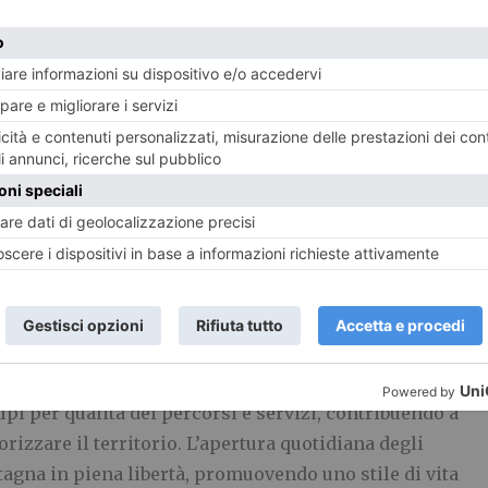
la stagione estiva sugli impianti di Vialattea e
no sconto del 50% sul Summer Pass per i possessori
Internazionale e Vialattea|Bardo 2025/2026.
ti rappresenta un’importante opportunità anche per
erano raggiungere facilmente i panorami di Sportinia
natura, tra sentieri, rifugi e viste mozzafiato sulle
di Sauze d’Oulx, Davide Allemand, sottolinea
Sauze d’Oulx continua a investire con convinzione nel
rta capace di attrarre sportivi, famiglie e
 tutta la stagione estiva. Il nostro Bike Park è oggi
lpi per qualità dei percorsi e servizi, contribuendo a
orizzare il territorio. L’apertura quotidiana degli
agna in piena libertà, promuovendo uno stile di vita