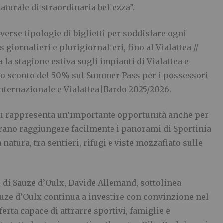
naturale di straordinaria bellezza”.
iverse tipologie di biglietti per soddisfare ogni
 giornalieri e plurigiornalieri, fino al Vialattea //
la stagione estiva sugli impianti di Vialattea e
no sconto del 50% sul Summer Pass per i possessori
Internazionale e Vialattea|Bardo 2025/2026.
ti rappresenta un’importante opportunità anche per
erano raggiungere facilmente i panorami di Sportinia
natura, tra sentieri, rifugi e viste mozzafiato sulle
di Sauze d’Oulx, Davide Allemand, sottolinea
Sauze d’Oulx continua a investire con convinzione nel
rta capace di attrarre sportivi, famiglie e