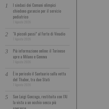
I sindaci dei Comuni olimpici
chiedono garanzie per il servizio
pediatrico
7 Agosto 2026
“A piccoli passi” al Forte di Vinadio
7 Agosto 2026
Più informazione online: il Torinese
apre a Milano e Genova
7 Agosto 2026
È in pericolo il Santuario sulla vetta
del Thabor, tra due Stati
7 Agosto 2026
San Luigi Gonzaga, restituita con l’AI
la vista a un occhio senza più
speranze