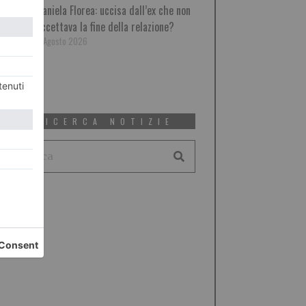
Daniela Florea: uccisa dall’ex che non
accettava la fine della relazione?
6 Agosto 2026
RICERCA NOTIZIE