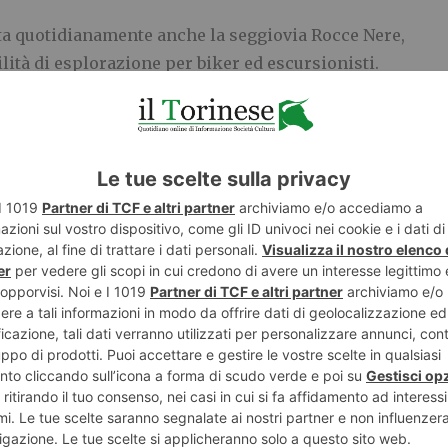
erta quotidianamente anche la seggiovia Rocce Nere,
ità di esplorazione per biker ed escursionisti.
senta una delle destinazioni più apprezzate delle
 mountain bike gravity e del downhill. Oltre 1.000
 spettacolari prati d’alta quota e suggestivi boschi di
migliori trail builder internazionali, pensati per
curezza a rider di ogni livello.
7 metri di Sportinia, alternano sezioni naturali a
ride, drop, table e step up, offrendo un’esperienza
esperti sia a chi desidera avvicinarsi al mondo della
iverse tipologie di biglietti per soddisfare ogni
 giornalieri e plurigiornalieri, fino al Vialattea //