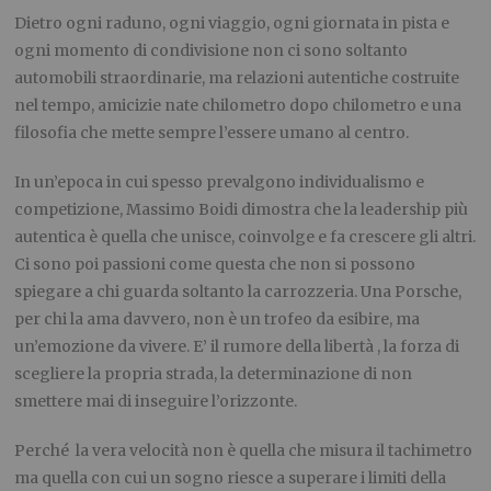
Dietro ogni raduno, ogni viaggio, ogni giornata in pista e
ogni momento di condivisione non ci sono soltanto
automobili straordinarie, ma relazioni autentiche costruite
nel tempo, amicizie nate chilometro dopo chilometro e una
filosofia che mette sempre l’essere umano al centro.
In un’epoca in cui spesso prevalgono individualismo e
competizione, Massimo Boidi dimostra che la leadership più
autentica è quella che unisce, coinvolge e fa crescere gli altri.
Ci sono poi passioni come questa che non si possono
spiegare a chi guarda soltanto la carrozzeria. Una Porsche,
per chi la ama davvero, non è un trofeo da esibire, ma
un’emozione da vivere. E’ il rumore della libertà , la forza di
scegliere la propria strada, la determinazione di non
smettere mai di inseguire l’orizzonte.
Perché
la vera velocità non è quella che misura il tachimetro
ma quella con cui un sogno riesce a superare i limiti della