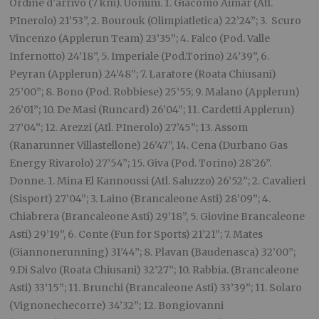
Ordine d’arrivo (7 km). Uomini. 1. Giacomo Aimar (Atl.
PInerolo) 21’53”, 2. Bourouk (Olimpiatletica) 22’24”; 3. Scuro
Vincenzo (Applerun Team) 23’35”; 4. Falco (Pod. Valle
Infernotto) 24’18”, 5. Imperiale (Pod.Torino) 24’39”, 6.
Peyran (Applerun) 24’48”; 7. Laratore (Roata Chiusani)
25’00”; 8. Bono (Pod. Robbiese) 25’55; 9. Malano (Applerun)
26’01”; 10. De Masi (Runcard) 26’04”; 11. Cardetti Applerun)
27’04”; 12. Arezzi (Atl. PInerolo) 27’45”; 13. Assom
(Ranarunner Villastellone) 26’47”, 14. Cena (Durbano Gas
Energy Rivarolo) 27’54”; 15. Giva (Pod. Torino) 28’26”.
Donne. 1. Mina El Kannoussi (Atl. Saluzzo) 26’52”; 2. Cavalieri
(Sisport) 27’04”; 3. Laino (Brancaleone Asti) 28’09”; 4.
Chiabrera (Brancaleone Asti) 29’18”, 5. Giovine Brancaleone
Asti) 29’19”, 6. Conte (Fun for Sports) 21’21”; 7. Mates
(Giannonerunning) 31’44”; 8. Plavan (Baudenasca) 32’00”;
9.Di Salvo (Roata Chiusani) 32’27”; 10. Rabbia. (Brancaleone
Asti) 33’15”; 11. Brunchi (Brancaleone Asti) 33’39”; 11. Solaro
(Vignonechecorre) 34’32”; 12. Bongiovanni