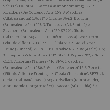
Saluzzo) 118. SF40: 1. Mates (Giannonerunning) 172; 2.
Ricaldone (Bio Correndo Avis) 158; 3. Marchisa
(Atl.Alessandria) 136. SF45: 1. Laino 364; 2. Brunchi
(Brancaleone Asti) 168; 3. Tomasova (Atl. Santhià) e
Zavanone (Brancaleone Asti) 120. SF50:1. Giusto
(Atl.Pinerolo) 360; 2. Busa (Sant’Orso Aosta) 128; 3. Ferro
(Vittorio Alfieri) 120. SF55: 1. Rabbia 630; 2. Mocci 376; 3.
Bruno (Runcard) 256. SF60: 1. Di Salvo 612; 2. Re (Azalai) 116;
3. Semprini (Vittorio Alfieri) 112. SF65: 1. Pejrani 702; 2. Sulis
612, 3. Villabruna (Trinese) 416. SF70:1. Carchedi
(Brancaleone Asti) 180; 2. Gallia (Verdenero)118; 3. Borretta
(Vittorio Alfieri) e Frontespezi (Roata Chiusani) 60. SF75+. 1.
Stefani (Atl. Baudenasca) 68; 2. Crivellaro (Run of Made),
Monasterolo (Borgaretto ’75) e Vaccari (Atl.Santhià) 60.