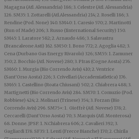
Magagna (Atl. Alessandria) 186; 3. Celestre (Atl. Alessandria)
126. SM35: 1. Zottarelli (Atl.Alessandria) 214; 2. Roselli 186; 3.
Rendine (Pod. None) 140. SM40: 1. Caresio 570; 2. Martinotti
(Run of Made) 206; 3. Russo (Iinternational Security) 150.
SM45: 1. Laratore 582; 2. Arnaudo 486; 3. Salavastru
(Brancaleone Asti) 162. SM50: 1. Bono 772; 2. Agoglia 482; 3.
Cena (Durbano Gas Energy Rivarolo) 326; SM55: 1. Zamuner
350; 2. Bocchio (Atl. Novese) 280; 3. PIras (Cogne Aosta) 276.
SM60: 1. Murgia (Bio Correndo Avis) 410; 2. Ventrice
(Sant’Orso Aosta) 226; 3. Crivellari (Accademiatletica) 176.
SM65: 1. Castellino (Roata Chiusani) 502; 2. Chiabrera 488; 3.
Martignetti (Bio Correndo Avis) 284. SM70: 1. Comuzio (Pod.
Robbiese) 424; 2. Molinari (Trinese) 354; 3. Forzan (Bio
Correndo Avis) 296. SM75+: 1. Gioffrè (Atl. Novese) 178; 2.
Ceccarelli (Dant’Orso Aosta) 70; 3. Marquis (Atl. Monterosa)
68. Donne. JPSF: 1. N.Chiabrera 606; 2. Cavalieri 392; 3.
Gagliardi 178. SF35: 1. Lenti (Frecce Bianche) 170; 2. Chirila
(Tapporosso)120; 3. Salzani (Atl. Novese) e El Kannoussi (Atl.