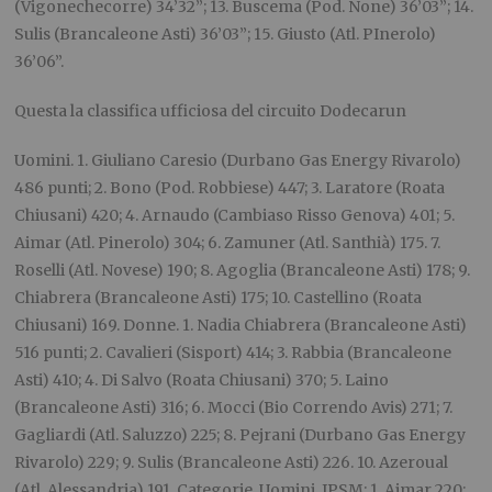
(Vigonechecorre) 34’32”; 13. Buscema (Pod. None) 36’03”; 14.
Sulis (Brancaleone Asti) 36’03”; 15. Giusto (Atl. PInerolo)
36’06”.
Questa la classifica ufficiosa del circuito Dodecarun
Uomini. 1. Giuliano Caresio (Durbano Gas Energy Rivarolo)
486 punti; 2. Bono (Pod. Robbiese) 447; 3. Laratore (Roata
Chiusani) 420; 4. Arnaudo (Cambiaso Risso Genova) 401; 5.
Aimar (Atl. Pinerolo) 304; 6. Zamuner (Atl. Santhià) 175. 7.
Roselli (Atl. Novese) 190; 8. Agoglia (Brancaleone Asti) 178; 9.
Chiabrera (Brancaleone Asti) 175; 10. Castellino (Roata
Chiusani) 169. Donne. 1. Nadia Chiabrera (Brancaleone Asti)
516 punti; 2. Cavalieri (Sisport) 414; 3. Rabbia (Brancaleone
Asti) 410; 4. Di Salvo (Roata Chiusani) 370; 5. Laino
(Brancaleone Asti) 316; 6. Mocci (Bio Correndo Avis) 271; 7.
Gagliardi (Atl. Saluzzo) 225; 8. Pejrani (Durbano Gas Energy
Rivarolo) 229; 9. Sulis (Brancaleone Asti) 226. 10. Azeroual
(Atl. Alessandria) 191. Categorie. Uomini. JPSM: 1. Aimar 220;