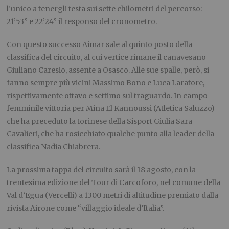
l’unico a tenergli testa sui sette chilometri del percorso:
21’53” e 22’24” il responso del cronometro.
Con questo successo Aimar sale al quinto posto della
classifica del circuito, al cui vertice rimane il canavesano
Giuliano Caresio, assente a Osasco. Alle sue spalle, però, si
fanno sempre più vicini Massimo Bono e Luca Laratore,
rispettivamente ottavo e settimo sul traguardo. In campo
femminile vittoria per Mina El Kannoussi (Atletica Saluzzo)
che ha preceduto la torinese della Sisport Giulia Sara
Cavalieri, che ha rosicchiato qualche punto alla leader della
classifica Nadia Chiabrera.
La prossima tappa del circuito sarà il 18 agosto, con la
trentesima edizione del Tour di Carcoforo, nel comune della
Val d’Egua (Vercelli) a 1300 metri di altitudine premiato dalla
rivista Airone come “villaggio ideale d’Italia”.