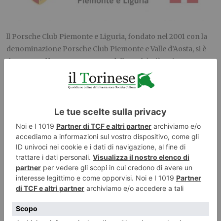
ll Porsche Club Piemonte e Liguria, fondato nel 2001 con la
denominazione Porsche Club Piemonte e Valle d’Aosta, si è
da tempo affermato come una delle realtà più attive e
partecipate del panorama nazionale.
Nel corso degli anni ha saputo consolidare la propria
identità, proponendo un ricco calendario di iniziative
pensate per coinvolgere tutti gli appassionati del marchio,
indipendentemente dal modello Porsche posseduto. Le
attività spaziano dai tour turistici ed enogastronomici alle
esperienze di guida, sempre all’insegna della sicurezza, della
convivialità e del piacere di condividere una
passione comune. Per gli amanti della guida sportiva, il Club
organizza, in collaborazione con Track4Fun, giornate
dedicate alla pista nei principali autodromi italiani e
internazionali. Si tratta di eventi non competitivi, privi di