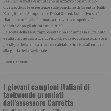
Per Pirlo si tratta di un ritorno in azzurro con un ruolo
diverso, dopo le esperienze sulle panchine di Juventus, Fatih
Karagümrük, Sampdoria e Dubai United. L’obiettivo sarà
rilanciare un’Italia chiamata a ritrovare competitività e
identità dopo gli ultimi anni difficili.
La scelta della FIGC rappresenta una scommessa sul talento
e sulla visione calcistica di Pirlo, che ora dovrà trasformare il
prestigio della sua carriera da calciatore in risultati concreti
alla guida della Nazionale.
Enzo Grassano
I giovani campioni italiani di
taekwondo premiati
dall’assessore Carretta
PUBBLICATO IL
25 LUGLIO 2026
SPORT