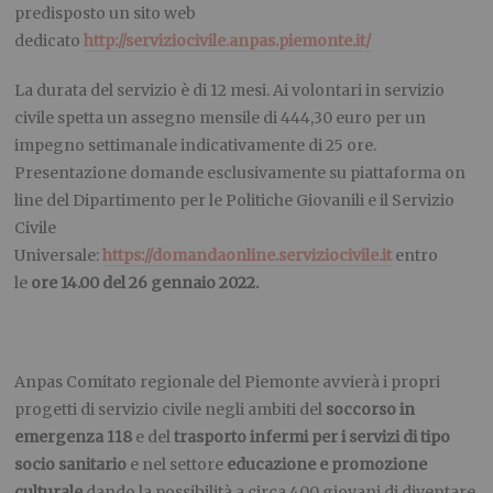
predisposto un sito web
dedicato
http://serviziocivile.anpas.piemonte.it/
La durata del servizio è di 12 mesi. Ai volontari in servizio
civile spetta un assegno mensile di 444,30 euro per un
impegno settimanale indicativamente di 25 ore.
Presentazione domande esclusivamente su piattaforma on
line del Dipartimento per le Politiche Giovanili e il Servizio
Civile
Universale:
https://domandaonline.serviziocivile.it
entro
le
ore 14.00 del 26 gennaio 2022.
Anpas Comitato regionale del Piemonte
avvierà i propri
progetti di servizio civile negli ambiti del
soccorso in
emergenza 118
e del
trasporto infermi
per i servizi di tipo
socio sanitario
e nel settore
educazione e promozione
culturale
dando la possibilità a circa 400 giovani di diventare