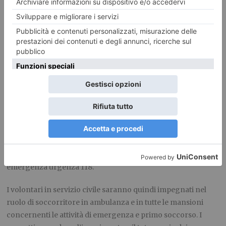
per quei cittadini che devono effettuare terapie come dialisi,
trasporti interospedalieri, essere dimessi da ospedali o case
di cura, frequentare centri diurni di socializzazione o
riabilitazione. In molti casi gli utenti possono essere persone
con disabilità che spesso necessitano di essere
accompagnate negli spostamenti in quanto non
autosufficienti o perché bisognose di particolari
accorgimenti durante la fase del trasporto.
I progetti di servizio civile in Pubblica Assistenza Anpas nel
campo del
soccorso di emergenza 118
in Piemonte
includono, oltre alla possibilità di effettuare i servizi sociali
precedentemente descritti, anche l’impiego in servizi di
emergenza urgenza 118.
I volontari in servizio civile saranno quindi impegnati nel
ruolo di soccorritore in ambulanza e in tutte le mansioni
concernenti le attività di emergenza e primo soccorso. I