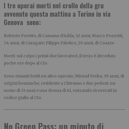
I tre operai morti nel crollo della gru
avvenuto questa mattina a Torino in via
Genova sono:
Roberto Peretto, di Cassano d’Adda, 52 anni; Marco Pozzetti,
54 anni, di Carugate; Filippo Falotico, 20 anni, di Coazze.
Morti sul colpo i primi due lavoratori, il terzo è deceduto
poche ore dopo al Cto.
Sono rimasti feriti un altro operaio, Mirzad Svrka, 39 anni, di
origini bosniache, residente a Chivasso e due pedoni: un
uomo di 33 anni e una donna di 61, entrambi ricoverati in
codice giallo al Cto
No Green Pass: un minuto di