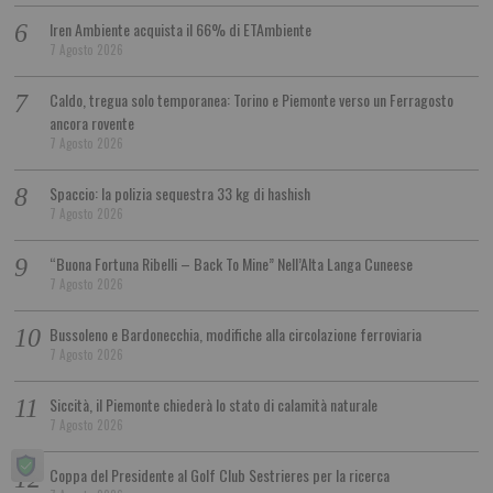
Iren Ambiente acquista il 66% di ETAmbiente
7 Agosto 2026
Caldo, tregua solo temporanea: Torino e Piemonte verso un Ferragosto
ancora rovente
7 Agosto 2026
Spaccio: la polizia sequestra 33 kg di hashish
7 Agosto 2026
“Buona Fortuna Ribelli – Back To Mine” Nell’Alta Langa Cuneese
7 Agosto 2026
Bussoleno e Bardonecchia, modifiche alla circolazione ferroviaria
7 Agosto 2026
Siccità, il Piemonte chiederà lo stato di calamità naturale
7 Agosto 2026
Coppa del Presidente al Golf Club Sestrieres per la ricerca