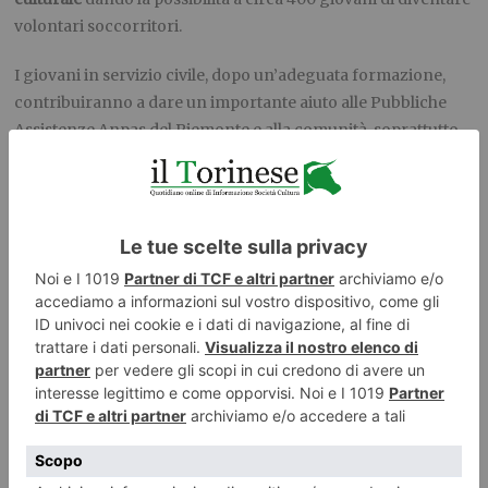
volontari soccorritori.
I giovani in servizio civile, dopo un’adeguata formazione,
contribuiranno a dare un importante aiuto alle Pubbliche
Assistenze Anpas del Piemonte e alla comunità, soprattutto
in questa particolare situazione di emergenza. L’accesso alla
piattaforma Domanda On Line per i cittadini italiani
residenti in Italia o all’estero deve avvenire esclusivamente
con
SPID, il Sistema Pubblico di Identità Digitale
.
L’identità SPID è rilasciata dai Gestori di Identità Digitale
(Identity Provider), soggetti privati accreditati da AgID che,
nel rispetto delle regole emesse dall’Agenzia, forniscono le
identità digitali e gestiscono l’autenticazione degli utenti.
I progetti di servizio civile in Anpas che riguardano l’ambito
del
socio sanitario
in Piemonte
prevedono lo svolgimento di
servizi socio-sanitari sia su pulmini sia su autoambulanze