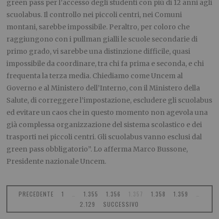
green pass per l’accesso degli studenti con più di 12 anni agli
scuolabus. Il controllo nei piccoli centri, nei Comuni
montani, sarebbe impossibile. Peraltro, per coloro che
raggiungono con i pullman gialli le scuole secondarie di
primo grado, vi sarebbe una distinzione difficile, quasi
impossibile da coordinare, tra chi fa prima e seconda, e chi
frequenta la terza media. Chiediamo come Uncem al
Governo e al Ministero dell’Interno, con il Ministero della
Salute, di correggere l’impostazione, escludere gli scuolabus
ed evitare un caos che in questo momento non agevola una
già complessa organizzazione del sistema scolastico e dei
trasporti nei piccoli centri. Gli scuolabus vanno esclusi dal
green pass obbligatorio”. Lo afferma Marco Bussone,
Presidente nazionale Uncem.
PRECEDENTE
1
…
1.355
1.356
1.357
1.358
1.359
…
2.129
SUCCESSIVO