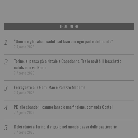
LE ULTIME 20
“Onorare gli italiani caduti sul lavoro in ogni parte del mondo”
7 Agosto 2026
Torino, si pensa gà a Natale e Capodanno. Tra le novità, il boschetto
natalizio in via Roma
7 Agosto 2026
Ferragosto alla Gam, Mao e Palazzo Madama
7 Agosto 2026
PD allo sbando: il campo largo è una finzione, comanda Conte!
7 Agosto 2026
Dolci etnici a Torino, il viaggio nel mondo passa dalle pasticcerie
7 Agosto 2026