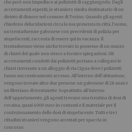
che però non impedisce ai poliziotti di raggiungerlo. Dagli
accertamenti esperiti, lo straniero risulta destinatario di un
divieto di dimore nel comune di Torino. Quando gli agenti
chiedono delucidazioni circa la sua presenza in città, l’uomo,
un trentaduenne gabonese con precedenti di polizia per
stupefacenti, racconta di essere qui in vacanza. Il
trentaduenne viene anche trovato in possesso di un mazzo
di chiavi del quale non riesce a fornire spiegazioni. Gli
accertamenti condotti dai poliziotti portano a collegare le
chiavi rinvenute a un alloggio di via Cigna dove i poliziotti
fanno successivamente accesso. All’interno dell’abitazione,
vengono trovate altre due persone: un gabonese di 28 anni e
un liberiano di trentasette. Soprattutto all’interno
dell’appartamento, gli agenti trovano una trentina di dosi di
cocaina, quasi 4000 euro in contanti e il materiale per il
confezionamento delle dosi di stupefacente. Tutti e tre i
cittadini stranieri vengono arrestati per spaccio in
concorso.