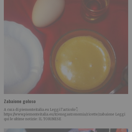
Zabaione goloso
A cura di piemonteitalia.eu Leggi l’articolo👇
https://www.piemonteitalia.eu/it/enogastronomia/ricette/zabaione Leggi
qui le ultime notizie: IL TORINESE