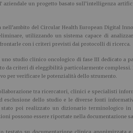
T aziendale un progetto basato sull’intelligenza artif
ata nell’ambito del Circular Health European Digital I
reliminare, utilizzando un sistema capace di analizza
rontarle con i criteri previsti dai protocolli di ricerca.
u uno studio clinico oncologico di fase III dedicato a
to da criteri di eleggibilità particolarmente complessi
ivo per verificare le potenzialità dello strumento.
ollaborazione tra ricercatori, clinici e specialisti info
ed esclusione dello studio e le diverse fonti informativ
 stato poi realizzato un dizionario terminologico in 
zioni possono essere riportate nella documentazione sa
to testato su documentazione clinica anonimizzata e 