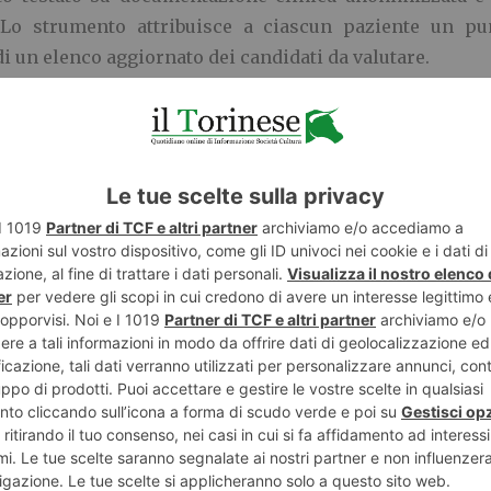
 Lo strumento attribuisce a ciascun paziente un punt
di un elenco aggiornato dei candidati da valutare.
enziato come l’automazione di alcune attività di screen
 migliorare l’accuratezza delle verifiche e supportare il
stituisce, infatti, la valutazione clinica, ma rappres
icace grandi quantità di dati e di individuare con mag
del DAIRI, diretto dal commissario per il riconosci
spedaliero – Universitaria di Alessandria, riconosciuta
li possano trovare applicazioni concrete nei processi
he porta dall’innovazione scientifica alle opportunità di