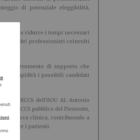
eggio di potenziale eleggibilità,
ing possa ridurre i tempi necessari
 lavoro dei professionisti coinvolti
enta uno strumento di supporto che
giore rapidità i possibili candidati
mento a IRCCS dell’AOU AL Antonio
 primo IRCCS pubblico del Piemonte,
 di ricerca clinica, contribuendo a
 cura per i pazienti.