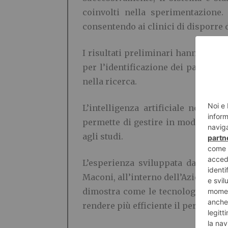
coinvolti nella sperimentazione.
consentendo ai clinici di disporre 
I risultati preliminari hanno evid
per l’identificazione dei pazienti,
nella ricerca.
L’intelligenza artificiale non so
permette di gestire in modo più eff
agli studi.
L’esperienza sviluppata dal CTC 
Maconi, all’interno dell’Azienda O
dimostra come le tecnologie digita
rendere più efficiente il percorso c