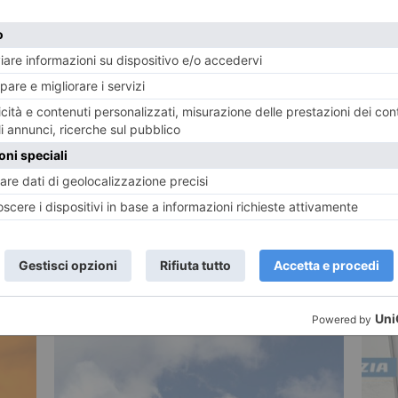
E
TWITTER
WHATSAPP
CRONACA
POTREBBE INTERESSARTI...